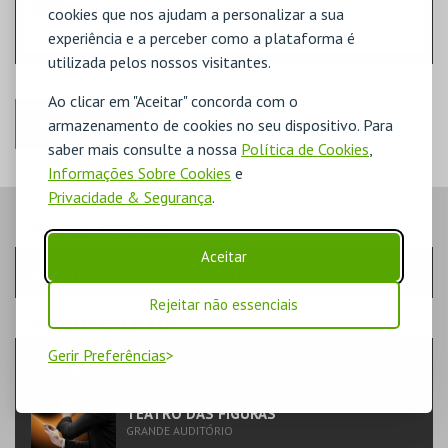
1ª PLATEIA
15,00€
LIVRE
cookies que nos ajudam a personalizar a sua
experiência e a perceber como a plataforma é
2ª PLATEIA
15,00€
LIVRE
utilizada pelos nossos visitantes.
Ao clicar em "Aceitar" concorda com o
ANTERIOR
armazenamento de cookies no seu dispositivo. Para
saber mais consulte a nossa
Política de Cookies
,
Informações Sobre Cookies
e
Privacidade & Segurança
.
PASSO
- SESSÃO
Aceitar
QUARTA-FEIRA | 26 AGO 2026 | 21:30
Rejeitar não essenciais
PASSO
- EVENTO
Gerir Preferências
MÚSICA EM FORMA DE RIO
MÚSICA & FESTIVAIS | MÚSICA
TEATRO DAS FIGURAS
GRANDE AUDITÓRIO