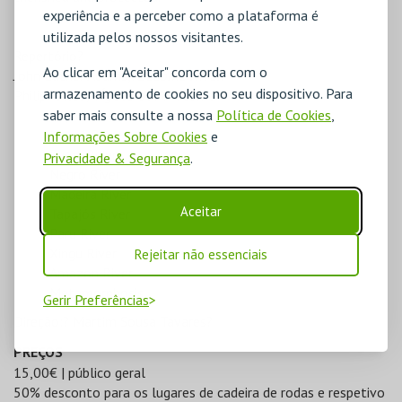
experiência e a perceber como a plataforma é
utilizada pelos nossos visitantes.
Repertório?
Ao clicar em "Aceitar" concorda com o
John Luther Adams,?
Become River
?
armazenamento de cookies no seu dispositivo. Para
Philip?Glass,?
Águas da Amazónia
?
saber mais consulte a nossa
Tiquié River
Política de Cookies
,
Japurá River
Informações Sobre Cookies
e
Purus River
Privacidade & Segurança
.
Negro River
Madeira River
Aceitar
Tapajós River
Paru River
Xingu River
Rejeitar não essenciais
Amazon River
Metamorphosis
Gerir Preferências
Direção:? Martim Sousa Tavares?
PREÇOS
15,00€ | público geral
50% desconto para os lugares de cadeira de rodas e respetivo