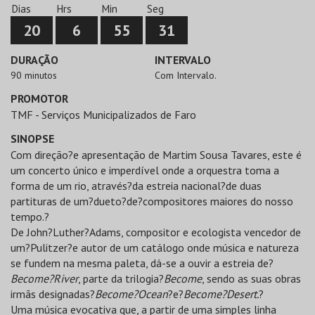
Dias
Hrs
Min
Seg
20
6
55
31
DURAÇÃO
INTERVALO
90 minutos
Com Intervalo.
PROMOTOR
TMF - Serviços Municipalizados de Faro
SINOPSE
Com direção?e apresentação de Martim Sousa Tavares, este é
um concerto único e imperdível onde a orquestra toma a
forma de um rio, através?da estreia nacional?de duas
partituras de um?dueto?de?compositores maiores do nosso
tempo.?
De John?Luther?Adams, compositor e ecologista vencedor de
um?Pulitzer?e autor de um catálogo onde música e natureza
se fundem na mesma paleta, dá-se a ouvir a estreia de?
Become?River
, parte da trilogia?
Become
, sendo as suas obras
irmãs designadas?
Become?Ocean
?e?
Become?Desert.
?
Uma música evocativa que, a partir de uma simples linha