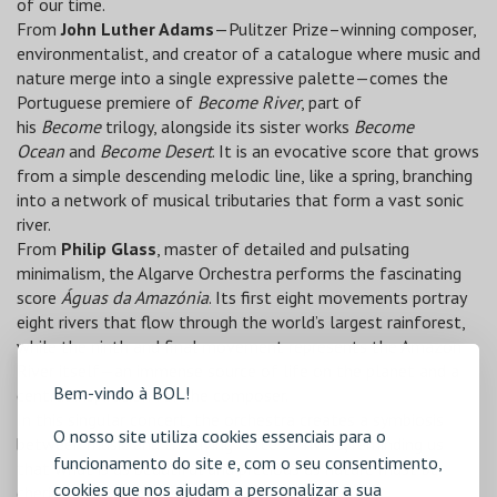
of our time.
From
John Luther Adams
—Pulitzer Prize–winning composer,
environmentalist, and creator of a catalogue where music and
nature merge into a single expressive palette—comes the
Portuguese premiere of
Become River
, part of
his
Become
trilogy, alongside its sister works
Become
Ocean
and
Become Desert
. It is an evocative score that grows
from a simple descending melodic line, like a spring, branching
into a network of musical tributaries that form a vast sonic
river.
From
Philip Glass
, master of detailed and pulsating
minimalism, the Algarve Orchestra performs the fascinating
score
Águas da Amazónia
. Its first eight movements portray
eight rivers that flow through the world’s largest rainforest,
while the ninth and final movement represents the Amazon
River itself—an immense source of life on the planet and a
Bem-vindo à BOL!
central inspiration for the composer.
In this singular concert, the orchestra creates a symbiosis
O nosso site utiliza cookies essenciais para o
between music and the living force of rivers, reminding us
funcionamento do site e, com o seu consentimento,
that what is as beautiful and precious as nature must be
cookies que nos ajudam a personalizar a sua
cherished and protected.