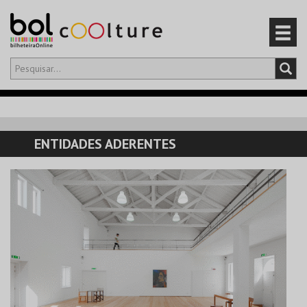
Olá,
iniciar sessão
PT
0
CARRINHO
ENTIDADES ADERENTES
EVENTOS
CARTÕES
PRODUTOS