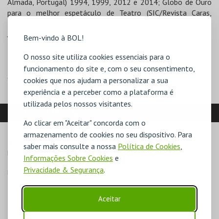
Almada, Portugal) 1994, 1999, 2012 e 2014; Globo de Ouro
para o melhor espetáculo de Teatro (SIC/Revista Caras,
Portugal), 2004; Prémio Homenagem (FESTLIP, Rio de
Janeiro, Brasil), 2018; Prémio Europa Novas Realidades
Bem-vindo à BOL!
Teatrais, 2010
O nosso site utiliza cookies essenciais para o
FOTO
funcionamento do site e, com o seu consentimento,
créditos: ©Humberto MoucoCML-ACL
cookies que nos ajudam a personalizar a sua
experiência e a perceber como a plataforma é
utilizada pelos nossos visitantes.
LOCALIZAÇÃO
Ao clicar em "Aceitar" concorda com o
armazenamento de cookies no seu dispositivo. Para
MORADA
saber mais consulte a nossa
Política de Cookies
,
Rua do Açúcar, nº 64 – Beco da Mitra

Informações Sobre Cookies
e
1950-009 Lisboa
Privacidade & Segurança
.
Direcções para Teatro Meridional
Aceitar