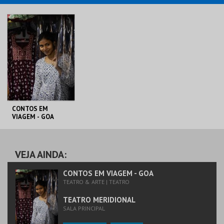
CONTOS EM
VIAGEM - GOA
TEATRO
MERIDIONAL
VEJA AINDA:
MAIS INFO
CONTOS EM VIAGEM - GOA
TEATRO & ARTE | TEATRO
COMPRAR
TEATRO MERIDIONAL
SALA PRINCIPAL