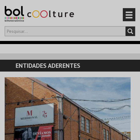
Olá,
iniciar sessão
PT
0
CARRINHO
ENTIDADES ADERENTES
EVENTOS
CARTÕES
PRODUTOS