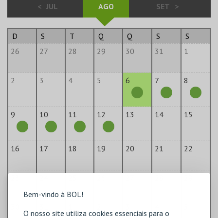
<
JUL
AGO
SET
>
D
S
T
Q
Q
S
S
26
27
28
29
30
31
1
2
3
4
5
6
7
8
9
10
11
12
13
14
15
16
17
18
19
20
21
22
23
24
25
26
27
28
29
Bem-vindo à BOL!
30
31
1
2
3
4
5
O nosso site utiliza cookies essenciais para o