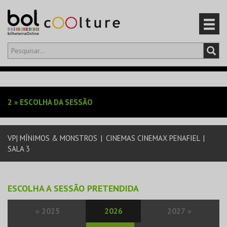
Olá,
iniciar sessão
PT
0
CARRINHO
2
»
ESCOLHA DA SESSÃO
EVENTOS
VP| MÍNIMOS & MONSTROS
|
CINEMAS CINEMAX PENAFIEL
|
CARTÕES
SALA 3
PRODUTOS
ESCOLHA A SESSÃO PRETENDIDA
«
2025
2026
2027
»