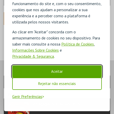
funcionamento do site e, com o seu consentimento,
cookies que nos ajudam a personalizar a sua
experiência e a perceber como a plataforma é
ANTERIOR
utilizada pelos nossos visitantes.
Ao clicar em "Aceitar" concorda com o
DISPONÍVEL
POUCO DISPONÍVEL
armazenamento de cookies no seu dispositivo. Para
ESGOTADO
saber mais consulte a nossa
Política de Cookies
,
Informações Sobre Cookies
e
Privacidade & Segurança
.
PASSO
- SESSÃO
Aceitar
Escolha a sessão pretendida
Rejeitar não essenciais
PASSO
- EVENTO
Gerir Preferências
VP| MÍNIMOS & MONSTROS
TEATRO & ARTE | CINEMA ANIMAÇÃO/INFANTIL