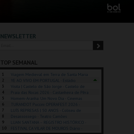
NEWSLETTER
TOP SEMANAL
1
Viagem Medieval em Terra de Santa Maria
2
2026 - Santa Maria da Feira
YE AO VIVO EM PORTUGAL - Estádio
3
Algarve
Visita | Castelo de São Jorge - Castelo de
4
São Jorge
Praia das Rocas 2026 - Castanheira de Pêra
5
Homem-Aranha: Um Novo Dia - Cinemas
6
Cinemax Penafiel
TURANDOT Puccini OPERAFEST 2026 -
REK, O MUSICAL
EXPOSIÇÕES |
PÉROLA – MELHOR
7
Convento da Cartuxa
LUÍS REPRESAS | 50 ANOS - Coliseu de
EXHIBITIONS 2026
DE MIM
8
Lisboa
Desassossego - Teatro Camões
9
LUAN SANTANA – REGISTRO HISTÓRICO -
GUSPARK
MUSEU DO ORIENTE.
CASINO ESTORIL
TAG
10
Estádio da Luz
FESTIVAL CA VILAR DE MOUROS Diário -