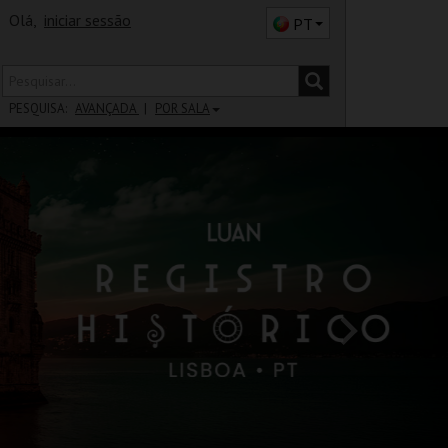
Olá,
iniciar sessão
PT
PESQUISA:
AVANÇADA
POR SALA
DISTRITO
SALA