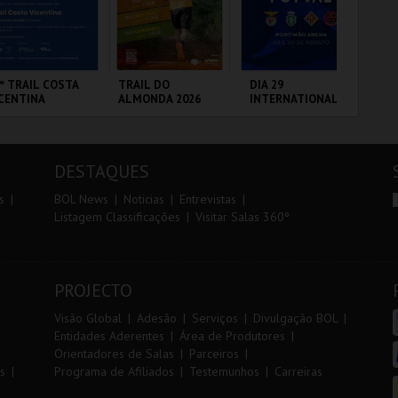
r
i
i
n
o
t
º TRAIL COSTA
TRAIL DO
DIA 29
DIA
CENTINA
ALMONDA 2026
INTERNATIONAL
IN
r
e
MASTERS FUTSAL
MA
2026 - SPORTING
20
CP VS PALMA
VS
ANTIAGO DO
SERRA DE AIRE
PORTIMÃO ARENA
PO
FUTSAL
CÉM E SINES
DESTAQUES
MAIS INFO
MAIS INFO
MAIS INFO
s
BOL News
Noticias
Entrevistas
Listagem Classificações
Visitar Salas 360º
INSCREVER
INSCREVER
COMPRAR
PROJECTO
Visão Global
Adesão
Serviços
Divulgação BOL
Entidades Aderentes
Área de Produtores
Orientadores de Salas
Parceiros
s
Programa de Afiliados
Testemunhos
Carreiras