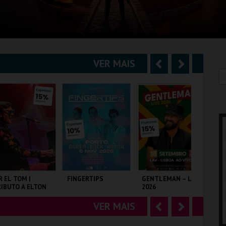
VER MAIS
A
S
n
e
t
g
e
u
r
i
i
n
o
t
R EL TOM |
FINGERTIPS
GENTLEMAN – LIVE
SH
IBUTO A ELTON
2026
r
e
OHN
VER MAIS
A
S
LISEU DE LISBOA
SUPER BOCK ARENA
LAV
TA
n
e