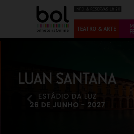
INFO & RESERVAS 18 20
M
TEATRO & ARTE
F