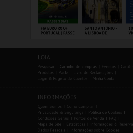
º CONSILCAR
FIA EURO RX OF
SANTO ANTÓNIO -
10
EIRAS TRAIL
PORTUGAL | PASSE
A LISBOA DE
VI
3 DIAS
SANTO ANTÓNIO -
PERCURSO
ÁBRICA DA
CIRCUITO DE
ML - SANTO
S
ÓLVORA
LOUSADA
ANTÓNIO
CA
LOJA
MAIS INFO
MAIS INFO
MAIS INFO
Pesquisar
Carrinho de compras
Eventos
Cartõe
Produtos
Packs
Livro de Reclamações
Login & Registo de Clientes
Minha Conta
INSCREVER
COMPRAR
COMPRAR
INFORMAÇÕES
Quem Somos
Como Comprar
Privacidade & Segurança
Política de Cookies
Condições Gerais
Pontos de Venda
FAQ
Mapa de Site
Estatísticas
Informações & Reserva
Dados Pessoais
Informações sobre Cookies