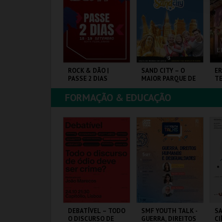
COMPRAR
COMPRAR
COMPRAR
INING FADO
ROCK & DÃO |
SAND CITY – O
ER
PASSE 2 DIAS
MAIOR PARQUE DE
T
ESCULTURAS EM
AREIA DO MUNDO
FORMAÇÃO & EDUCAÇÃO
INA THE HOUSE OF
VISEU
SAND CITY
SA
ADO
FE
MAIS INFO
MAIS INFO
MAIS INFO
COMPRAR
COMPRAR
COMPRAR
ONSTRUINDO
DEBATÍVEL – TODO
SMF YOUTH TALK -
SA
ERSONAGENS
O DISCURSO DE
GUERRA, DIREITOS
CI