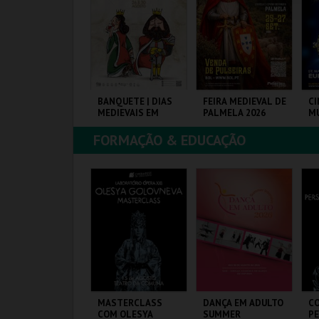
COMPRAR
COMPRAR
COMPRAR
LUE CRUISES -
BANQUETE | DIAS
FEIRA MEDIEVAL DE
CI
ÁGIDES BRUNCH |
MEDIEVAIS EM
PALMELA 2026
M
ASSEIO DE BARCO
CASTRO MARIM
026
2026
FORMAÇÃO & EDUCAÇÃO
LUE CRUISES
VILA DE CASTRO
CASTELO E CENTRO
EU
MARIM
HIST.
MAIS INFO
MAIS INFO
MAIS INFO
COMPRAR
COMPRAR
COMPRAR
ARIONETAS E
MASTERCLASS
DANÇA EM ADULTO
C
EMOCRACIA -
COM OLESYA
SUMMER
P