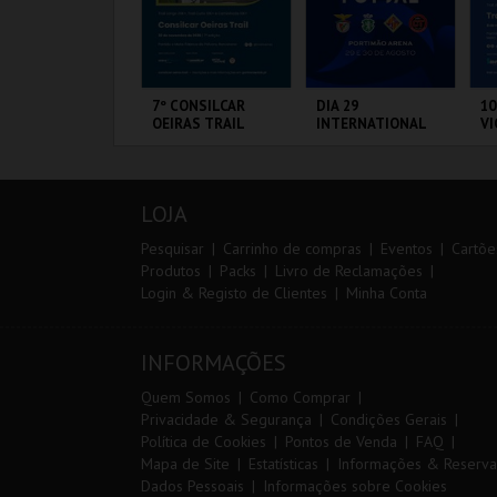
ARQUE AVENTURA
7º CONSILCAR
DIA 29
10
OEIRAS TRAIL
INTERNATIONAL
VI
MASTERS FUTSAL
2026 - SL BENFICA
VS FC JIMBEE CAR
ARQUE
FÁBRICA DA
PORTIMÃO ARENA
S
RNITOLÓGICO
PÓLVORA
CA
LOJA
MAIS INFO
MAIS INFO
MAIS INFO
Pesquisar
Carrinho de compras
Eventos
Cartõe
Produtos
Packs
Livro de Reclamações
Login & Registo de Clientes
Minha Conta
COMPRAR
INSCREVER
COMPRAR
INFORMAÇÕES
Quem Somos
Como Comprar
Privacidade & Segurança
Condições Gerais
Política de Cookies
Pontos de Venda
FAQ
Mapa de Site
Estatísticas
Informações & Reserva
Dados Pessoais
Informações sobre Cookies