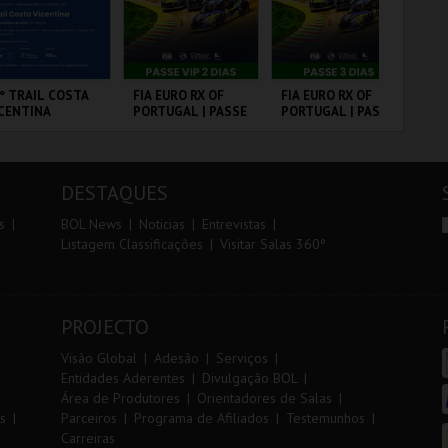
r
i
i
n
o
t
º TRAIL COSTA
FIA EURO RX OF
FIA EURO RX OF
DIA
CENTINA
PORTUGAL | PASSE
PORTUGAL | PASSE
IN
r
e
VIP 2 DIAS
3 DIAS
MA
20
CP
ANTIAGO DO
CIRCUITO DE
CIRCUITO DE
PO
FU
CÉM E SINES
LOUSADA
LOUSADA
DESTAQUES
MAIS INFO
MAIS INFO
MAIS INFO
s
BOL News
Noticias
Entrevistas
Listagem Classificações
Visitar Salas 360º
INSCREVER
COMPRAR
COMPRAR
PROJECTO
Visão Global
Adesão
Serviços
Entidades Aderentes
Divulgação BOL
Área de Produtores
Orientadores de Salas
s
Parceiros
Programa de Afiliados
Testemunhos
Carreiras