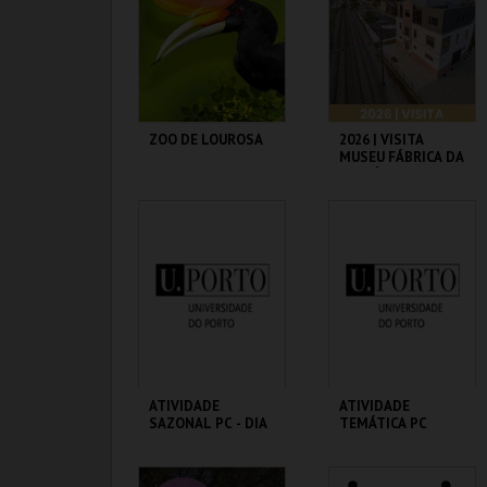
MAIS INFO
MAIS INFO
COMPRAR
COMPRAR
ZOO DE LOUROSA
2026 | VISITA
MUSEU FÁBRICA DA
HISTÓRIA – ARROZ
PARQUE
MUSEU FÁBRICA DA
ORNITOLÓGICO
HISTÓRIA
MAIS INFO
MAIS INFO
COMPRAR
COMPRAR
ATIVIDADE
ATIVIDADE
SAZONAL PC - DIA
TEMÁTICA PC
MHNC-UP - POLO
MHNC-UP - POLO