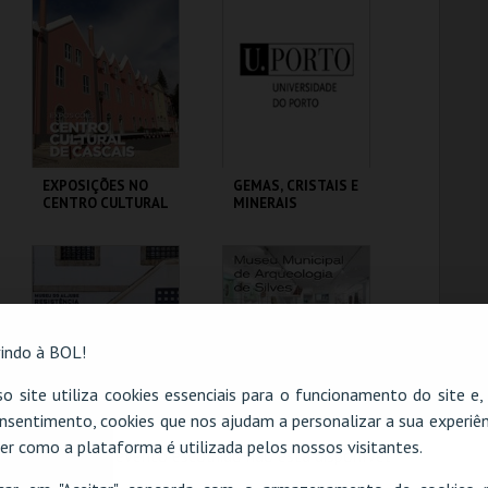
VEDRAS
MAIS INFO
MAIS INFO
COMPRAR
COMPRAR
EXPOSIÇÕES NO
GEMAS, CRISTAIS E
CENTRO CULTURAL
MINERAIS
DE CASCAIS
CENTRO CULTURAL
MHNC-UP - POLO
CASCAIS
CENTRAL
MAIS INFO
MAIS INFO
indo à BOL!
COMPRAR
COMPRAR
o site utiliza cookies essenciais para o funcionamento do site e
nsentimento, cookies que nos ajudam a personalizar a sua experiên
er como a plataforma é utilizada pelos nossos visitantes.
MUSEU DO ALJUBE
MUSEU MUNICIPAL
O evento escolhido não está disponível
RESISTÊNCIA E
DE ARQUEOLOGIA
LIBERDADE