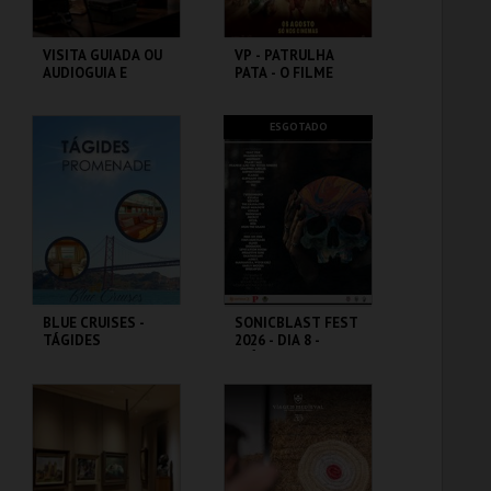
VISITA GUIADA OU
VP - PATRULHA
AUDIOGUIA E
PATA - O FILME
DEGUSTAÇÃO DE 3
DOS DINOSSAUROS
CERVEJAS
ARTESANAIS
MUSEU DA CERVEJA
CINEMAS CINEMAX
ESGOTADO
PENAFIEL
MAIS INFO
MAIS INFO
COMPRAR
COMPRAR
BLUE CRUISES -
SONICBLAST FEST
TÁGIDES
2026 - DIA 8 -
PROMENADE 2026
DIÁRIO
BLUE CRUISES
PRAIA DUNA DO
CALDEIRÃO
MAIS INFO
MAIS INFO