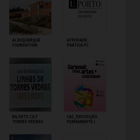
MAIS INFO
MAIS INFO
COMPRAR
COMPRAR
ALBUQUERQUE
ATIVIDADE
FOUNDATION
PRÁTICA PC
ALBUQUERQUE
MHNC-UP - POLO
FOUNDATION
CENTRAL
MAIS INFO
MAIS INFO
COMPRAR
COMPRAR
BILHETE CILT
CAC_EXPOSIÇÃO
TORRES VEDRAS
PERMANENTE |
EXPOSIÇÃO
TEMPORÁRIA
MUSEU MUNICIPAL T.
CAC