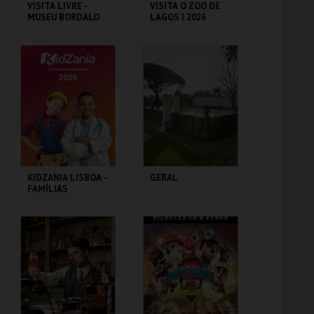
VISITA LIVRE -
VISITA O ZOO DE
MUSEU BORDALO
LAGOS | 2026
PINHEIRO
MUSEU BORDALO
ZOO DE LAGOS
PINHEIRO
MAIS INFO
MAIS INFO
COMPRAR
COMPRAR
KIDZANIA LISBOA -
GERAL
FAMÍLIAS
KIDZANIA
FUNDAÇÃO
GRAMAXO
MAIS INFO
MAIS INFO
COMPRAR
COMPRAR