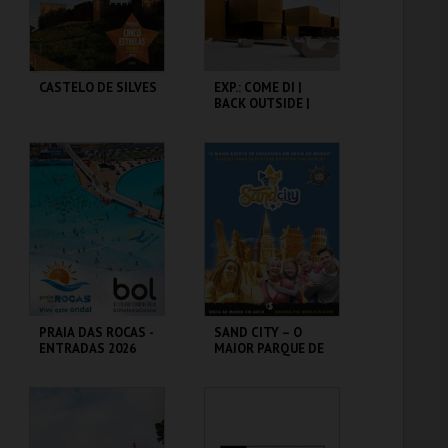
COMPRAR
CASTELO DE SILVES
EXP.: COME DI |
BACK OUTSIDE |
LIÇÕES | COLEÇÃO
JOSÉ DE
GUIMARÃES
CASTELO DE SILVES
C.I. ARTES J.
GUIMARÃES
MAIS INFO
MAIS INFO
COMPRAR
COMPRAR
PRAIA DAS ROCAS -
SAND CITY – O
ENTRADAS 2026
MAIOR PARQUE DE
ESCULTURAS EM
AREIA DO MUNDO
PRAIA DAS ROCAS
SAND CITY