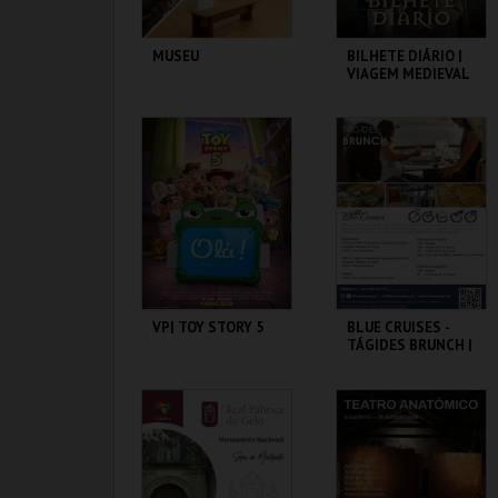
MUSEU
BILHETE DIÁRIO |
VIAGEM MEDIEVAL
EM TERRA DE
SANTA MARIA 2026
FUNDAÇÃO
SANTA MARIA DA
GRAMAXO
FEIRA
MAIS INFO
MAIS INFO
COMPRAR
COMPRAR
VP| TOY STORY 5
BLUE CRUISES -
TÁGIDES BRUNCH |
PASSEIO DE BARCO
2026
CINEMAS CINEMAX
BLUE CRUISES
PENAFIEL
MAIS INFO
MAIS INFO