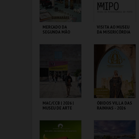
COMPRAR
COMPRAR
MERCADO DA
VISITA AO MUSEU
SEGUNDA MÃO
DA MISERICÓRDIA
DO PORTO - 2026
MERCADO
MMIPO
MUNICIPAL GMR
MAIS INFO
MAIS INFO
INSCREVER
COMPRAR
MAC/CCB | 2026 |
ÓBIDOS VILLA DAS
MUSEU DE ARTE
RAINHAS - 2026
CONTEMPORÂNEA
E CENTRO DE
ARQUITETURA
CCB
CERCA CASTELO DE
ÓBIDOS