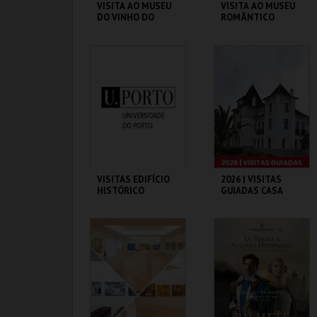
VISITA AO MUSEU
VISITA AO MUSEU
DO VINHO DO
ROMÂNTICO
PORTO
MUSEU DO VINHO
MUSEU ROMÂNTICO
DO PORTO
MAIS INFO
MAIS INFO
COMPRAR
COMPRAR
VISITAS EDIFÍCIO
2026 | VISITAS
HISTÓRICO
GUIADAS CASA
MUSEU EGAS
MONIZ
MHNC-UP - POLO
CASA-MUSEU EGAS
CENTRAL
MONIZ
MAIS INFO
MAIS INFO
COMPRAR
COMPRAR