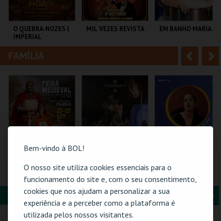
i
n
o
t
O QUEBRA-NOZES |
MIL VEZES REVISTA
EM BANHO MARIA
IMPERIAL
r
e
HERITAGE BALLET |
CLASSIC STAGE
FAMÍLIA
A
S
COLISEU DE LISBOA
TEATRO POLITEAMA
C CULTURAL
ANTÓNIO ALEIXO
n
e
t
g
MAIS INFO
MAIS INFO
MAIS INFO
e
u
COMPRAR
COMPRAR
COMPRAR
r
i
i
n
Bem-vindo à BOL!
o
t
O nosso site utiliza cookies essenciais para o
PASSE 3 DIAS FEIRA
O GRANDE
26-AGOSTO |
MEDIEVAL
TORNEIO - PELO
FATACIL"26
funcionamento do site e, com o seu consentimento,
r
e
PALMELA
TRONO
cookies que nos ajudam a personalizar a sua
C. M. PALMELA
PORTUCALENSE
FORMAÇÃO & EDUCAÇÃO
A
S
SANTA MARIA DA
PARQ. FEIRAS E
experiência e a perceber como a plataforma é
FEIRA
EXPOSIÇÕES
CARTÃO
n
e
utilizada pelos nossos visitantes.