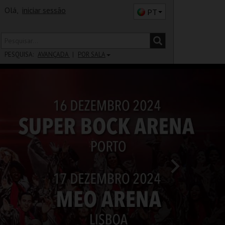
Olá,
iniciar sessão
PT
PESQUISA:
AVANÇADA
POR SALA
DISTRITO
SALA