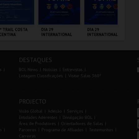
r
i
i
n
o
t
º TRAIL COSTA
DIA 29
DIA 29
FI
CENTINA
INTERNATIONAL
INTERNATIONAL
PO
r
e
MASTERS FUTSAL
MASTERS FUTSAL
3 
2026 - SPORTING
2026 - SL BENFICA
CP VS PALMA
VS FC JIMBEE CAR
ANTIAGO DO
PORTIMÃO ARENA
PORTIMÃO ARENA
CI
FUTSAL
CÉM E SINES
LO
DESTAQUES
MAIS INFO
MAIS INFO
MAIS INFO
s
BOL News
Noticias
Entrevistas
Listagem Classificações
Visitar Salas 360º
INSCREVER
COMPRAR
COMPRAR
PROJECTO
Visão Global
Adesão
Serviços
Entidades Aderentes
Divulgação BOL
Área de Produtores
Orientadores de Salas
s
Parceiros
Programa de Afiliados
Testemunhos
Carreiras