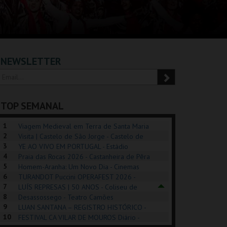
NEWSLETTER
TOP SEMANAL
1
Viagem Medieval em Terra de Santa Maria
2
2026 - Santa Maria da Feira
Visita | Castelo de São Jorge - Castelo de
3
São Jorge
YE AO VIVO EM PORTUGAL - Estádio
4
Algarve
Praia das Rocas 2026 - Castanheira de Pêra
5
Homem-Aranha: Um Novo Dia - Cinemas
6
Cinemax Penafiel
TURANDOT Puccini OPERAFEST 2026 -
POSIÇÕES |
SHREK, O MUSICAL
PIZZA MAN OEIRAS
PÉR
7
Convento da Cartuxa
LUÍS REPRESAS | 50 ANOS - Coliseu de
HIBITIONS 2026
DE 
8
Lisboa
Desassossego - Teatro Camões
9
LUAN SANTANA – REGISTRO HISTÓRICO -
SEU DO ORIENTE.
TAGUSPARK
TAGUSPARK
CAS
10
Estádio da Luz
FESTIVAL CA VILAR DE MOUROS Diário -