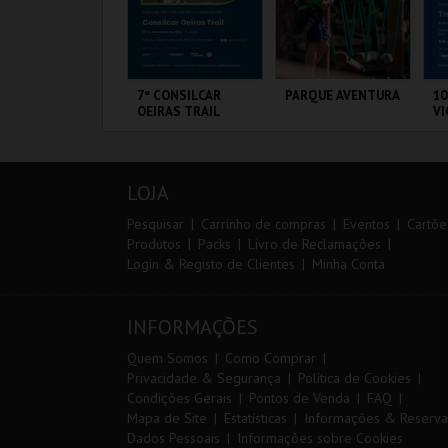
RAIL DO
7º CONSILCAR
PARQUE AVENTURA
10
LMONDA 2026
OEIRAS TRAIL
VI
ERRA DE AIRE
FÁBRICA DA
PARQUE
S
PÓLVORA
ORNITOLÓGICO
CA
LOJA
MAIS INFO
MAIS INFO
MAIS INFO
Pesquisar
Carrinho de compras
Eventos
Cartõe
Produtos
Packs
Livro de Reclamações
Login & Registo de Clientes
Minha Conta
INSCREVER
INSCREVER
COMPRAR
INFORMAÇÕES
Quem Somos
Como Comprar
Privacidade & Segurança
Política de Cookies
Condições Gerais
Pontos de Venda
FAQ
Mapa de Site
Estatísticas
Informações & Reserva
Dados Pessoais
Informações sobre Cookies