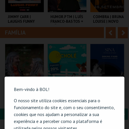
i
n
o
t
JIMMY CARR |
HUMOR.PTM | LUÍS
COIMBRA | BRUNA
LAUGHS FUNNY
FRANCO-BASTOS +
LOUISE | NOVO
r
e
JOÃO PEDRO
SHOW
PEREIRA
FAMÍLIA
A
S
COLISEU DE LISBOA
TEMPO
TAGV
n
e
t
g
MAIS INFO
MAIS INFO
MAIS INFO
e
u
COMPRAR
COMPRAR
COMPRAR
r
i
i
n
Bem-vindo à BOL!
o
t
FLORESTA MÁGICA
BICHOLÉ
DINING FADO
O nosso site utiliza cookies essenciais para o
r
e
funcionamento do site e, com o seu consentimento,
FORMAÇÃO & EDUCAÇÃO
A
S
cookies que nos ajudam a personalizar a sua
SANTA MARIA DA
BOUTIQUE DA
SINA THE HOUSE OF
experiência e a perceber como a plataforma é
FEIRA
CULTURA
FADO
n
e
utilizada pelos nossos visitantes.