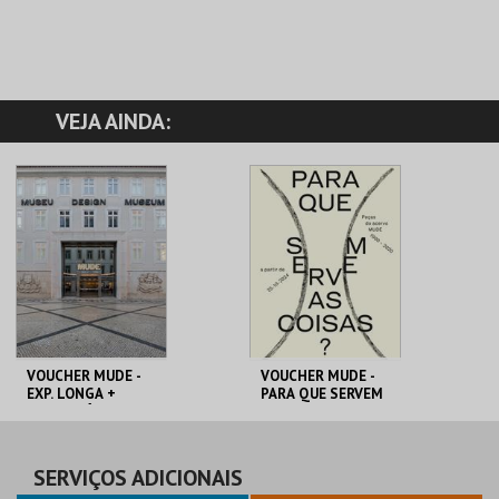
VEJA AINDA:
VOUCHER MUDE -
VOUCHER MUDE -
EXP. LONGA +
PARA QUE SERVEM
TEMPORÁRIA
AS COISAS?
MUDE
MUDE
PREÇO INTEIRO
PREÇO INTEIRO
SERVIÇOS ADICIONAIS