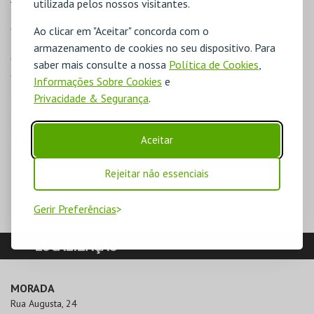
utilizada pelos nossos visitantes.
3ª a 5ª feira: 10h-18h
6ª e sábado: 10h-20h
Ao clicar em "Aceitar" concorda com o
Domingo: 10h-18h
armazenamento de cookies no seu dispositivo. Para
O museu está fechado segundas-feiras, 25 de dezembro e 1
saber mais consulte a nossa
Política de Cookies
,
de janeiro.
Informações Sobre Cookies
e
Dia 24 e dia 31 de dezembro, o museu encerra às 16 horas.
Privacidade & Segurança
.
Última entrada às 15h30.
PREÇOS
Aceitar
DESCONTOS
Estudantes
Rejeitar não essenciais
Jovens (13- 25 anos)
Seniores
Gerir Preferências
LOCALIZAÇÃO
MORADA
Rua Augusta, 24
