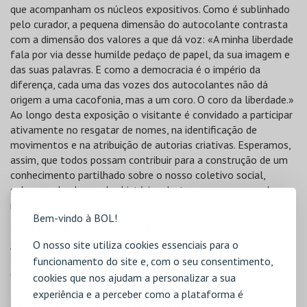
que acompanham os núcleos expositivos. Como é sublinhado
pelo curador, a pequena dimensão do autocolante contrasta
com a dimensão dos valores a que dá voz: «A minha liberdade
fala por via desse humilde pedaço de papel, da sua imagem e
das suas palavras. E como a democracia é o império da
diferença, cada uma das vozes dos autocolantes não dá
origem a uma cacofonia, mas a um coro. O coro da liberdade.»
Ao longo desta exposição o visitante é convidado a participar
ativamente no resgatar de nomes, na identificação de
movimentos e na atribuição de autorias criativas. Esperamos,
assim, que todos possam contribuir para a construção de um
conhecimento partilhado sobre o nosso coletivo social,
salvaguardando o valor histórico destes pequenos grandes
meios de comunicação.
Bem-vindo à BOL!
HORÁRIO DE FUNCIONAMENTO
Horário de verão: (abril a setembro)
O nosso site utiliza cookies essenciais para o
3ª a 5ª feira: 10h - 19h
funcionamento do site e, com o seu consentimento,
6ª e sábado: 10h - 21h
cookies que nos ajudam a personalizar a sua
Domingo: 10h-19h
experiência e a perceber como a plataforma é
Horário de inverno: (outubro a março)