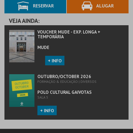
RESERVAR
ALUGAR
MAIS INFO
MAIS INFO
COMPRAR
COMPRAR
VEJA AINDA:
VOUCHER MUDE - EXP. LONGA +
TEMPORÁRIA
MUDE
+ INFO
OUTUBRO/OCTOBER 2026
FORMAÇÃO & EDUCAÇÃO | DIVERSOS
POLO CULTURAL GAIVOTAS
SALA 5
+ INFO