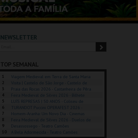
NEWSLETTER
TOP SEMANAL
1
Viagem Medieval em Terra de Santa Maria
2
2026 - Santa Maria da Feira
Visita | Castelo de São Jorge - Castelo de
3
São Jorge
Praia das Rocas 2026 - Castanheira de Pêra
4
Feira Medieval de Silves 2026 - Bilhete
5
Diário - Centro Histórico Silves
LUÍS REPRESAS | 50 ANOS - Coliseu de
6
Lisboa
TURANDOT Puccini OPERAFEST 2026 -
POSIÇÕES |
SHREK, O MUSICAL
PÉROLA – MELHOR
7
Convento da Cartuxa
Homem-Aranha: Um Novo Dia - Cinemas
HIBITIONS 2026
DE MIM
8
Cinemax Penafiel
Feira Medieval de Silves 2026 - Duelos de
9
Honra - Centro Histórico Silves
Desassossego - Teatro Camões
SEU DO ORIENTE.
TAGUSPARK
CASINO ESTORIL
TAG
10
A Bela Adormecida - Teatro Camões