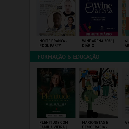
COMPRAR
COMPRAR
COMPRAR
ICHOLÉ
NOITE BRANCA -
WINE ARENA 2026 |
61
POOL PARTY
DIÁRIO
A
ES
FORMAÇÃO & EDUCAÇÃO
OUTIQUE DA
PISCINA M. DE
PÓVOA ARENA.
FI
ULTURA
ALJUSTREL
MAIS INFO
MAIS INFO
MAIS INFO
COMPRAR
COMPRAR
COMPRAR
ALÁCIO PIMENTA -
PLENITUDE COM
MARIONETAS E
A 
ZUL, BRANCO E
CAMILA VIEIRA |
DEMOCRACIA -