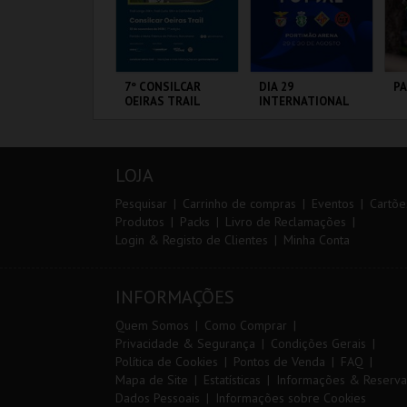
RAIL DO
7º CONSILCAR
DIA 29
P
LMONDA 2026
OEIRAS TRAIL
INTERNATIONAL
MASTERS FUTSAL
2026 - SPORTING
CP VS PALMA
ERRA DE AIRE
FÁBRICA DA
PORTIMÃO ARENA
PA
FUTSAL
PÓLVORA
OR
LOJA
MAIS INFO
MAIS INFO
MAIS INFO
Pesquisar
Carrinho de compras
Eventos
Cartõe
Produtos
Packs
Livro de Reclamações
Login & Registo de Clientes
Minha Conta
INSCREVER
INSCREVER
COMPRAR
INFORMAÇÕES
Quem Somos
Como Comprar
Privacidade & Segurança
Condições Gerais
Política de Cookies
Pontos de Venda
FAQ
Mapa de Site
Estatísticas
Informações & Reserva
Dados Pessoais
Informações sobre Cookies