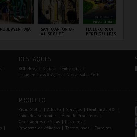
r
i
i
n
o
t
ARQUE AVENTURA
SANTO ANTÓNIO -
FIA EURO RX OF
FI
A LISBOA DE
PORTUGAL | PASSE
PO
r
e
SANTO ANTÓNIO -
3 DIAS
VIP
PERCURSO
RQUE
ML - SANTO
CIRCUITO DE
CI
NITOLÓGICO
ANTÓNIO
LOUSADA
LO
DESTAQUES
MAIS INFO
MAIS INFO
MAIS INFO
s
BOL News
Noticias
Entrevistas
Listagem Classificações
Visitar Salas 360º
COMPRAR
COMPRAR
COMPRAR
PROJECTO
Visão Global
Adesão
Serviços
Divulgação BOL
Entidades Aderentes
Área de Produtores
Orientadores de Salas
Parceiros
s
Programa de Afiliados
Testemunhos
Carreiras