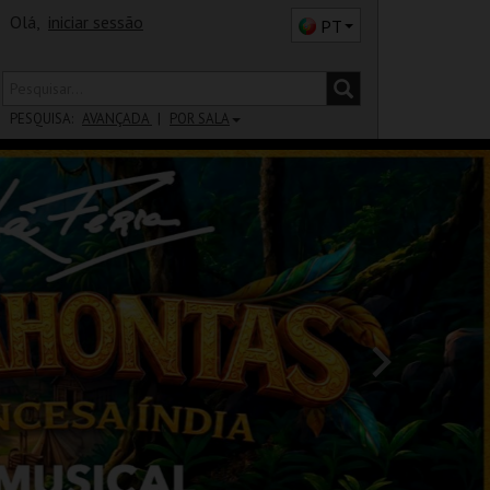
Olá,
iniciar sessão
PT
PESQUISA:
AVANÇADA
POR SALA
DISTRITO
SALA