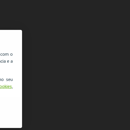
MOR.PTM | LUÍS
COIMBRA | BRUNA
MORTE AO
WO
ANCO-BASTOS +
LOUISE | NOVO
ALGORITMO |
FES
ÃO PEDRO
SHOW
DANIEL DUNCAN
MI
REIRA
EM PORTUGAL
MPO
TAGV
TEATRO DA
CIN
COMUNA
MAIS INFO
MAIS INFO
MAIS INFO
, com o
COMPRAR
COMPRAR
COMPRAR
cia e a
no seu
Cookies
,
TE PAPO COM
EXPOSIÇÃO POP
SIDDHARTA |
"AR
EO
ART REVOLUTION –
LISABOA
REZ
DA MODERNIDADE
HOUBRECHTS
PR
À POP ART
LISEU DE LISBOA
PALÁCIO SOTTO
CCB
PON
MAIOR
MAIS INFO
MAIS INFO
MAIS INFO