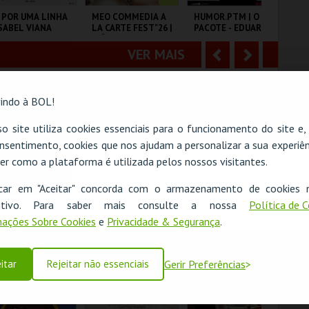
o
t
 POR UMA LINHA
MEO COMMEDIA A
HUMOR.PTM | O
HU
ISABEL VIANA
LA CARTE FEST"26 |
PACOTE - EDUARDO
FR
r
e
INÊS AIRES
MADEIRA E JEL
JO
PEREIRA |
PE
VER MAIS
A
S
NAMASTÊ
LAJAIME SALAZAR
COLISEU DE LISBOA
TEMPO
TE
MPAIO
n
e
indo à BOL!
t
g
MAIS INFO
MAIS INFO
MAIS INFO
o site utiliza cookies essenciais para o funcionamento do site e
e
u
COMPRAR
COMPRAR
COMPRAR
nsentimento, cookies que nos ajudam a personalizar a sua experiên
r
i
er como a plataforma é utilizada pelos nossos visitantes.
O evento escolhido não está disponível
i
n
icar em "Aceitar" concorda com o armazenamento de cookies 
OK
ositivo. Para saber mais consulte a nossa
Política de 
o
t
L VEZES REVISTA
COME FROM AWAY
O AMOR É ASSIM
BA
ações Sobre Cookies
e
Privacidade & Segurança
.
TH
r
e
VER MAIS
A
S
ATRO POLITEAMA
CAPITÓLIO.
FÓRUM LUÍSA TODI
CO
itar
Rejeitar não essenciais
Gerir Preferências
n
e
t
g
MAIS INFO
MAIS INFO
MAIS INFO