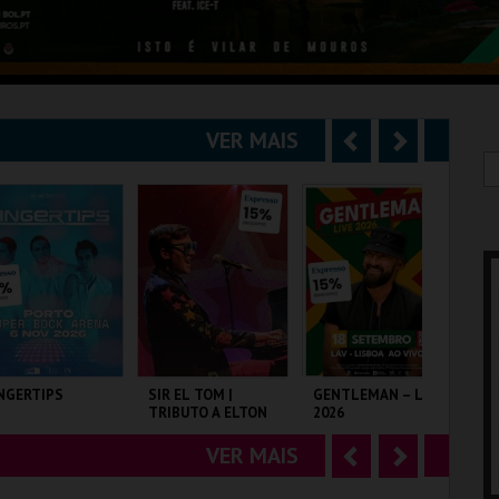
VER MAIS
A
S
n
e
t
g
e
u
r
i
i
n
o
t
NGERTIPS
SIR EL TOM |
GENTLEMAN – LIVE
SH
TRIBUTO A ELTON
2026
r
e
JOHN
VER MAIS
A
S
PER BOCK ARENA
COLISEU DE LISBOA
LAV
TA
n
e