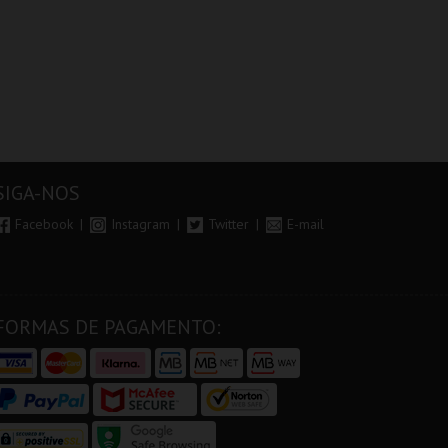
 29
PARQUE AVENTURA
SANTO ANTÓNIO -
TRA
TERNATIONAL
A LISBOA DE
AL
STERS FUTSAL
SANTO ANTÓNIO -
26 - SL BENFICA
PERCURSO
 FC JIMBEE CAR
RTIMÃO ARENA
PARQUE
ML - SANTO
SER
ORNITOLÓGICO
ANTÓNIO
SIGA-NOS
MAIS INFO
MAIS INFO
MAIS INFO
Facebook
Instagram
Twitter
E-mail
COMPRAR
COMPRAR
COMPRAR
FORMAS DE PAGAMENTO: