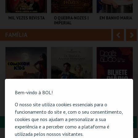
i
n
o
t
MIL VEZES REVISTA
O QUEBRA-NOZES |
EM BANHO MARIA
IMPERIAL
r
e
HERITAGE BALLET |
CLASSIC STAGE
FAMÍLIA
A
S
TEATRO POLITEAMA
COLISEU DE LISBOA
C CULTURAL
ANTÓNIO ALEIXO
n
e
t
g
MAIS INFO
MAIS INFO
MAIS INFO
e
u
COMPRAR
COMPRAR
COMPRAR
r
i
i
n
Bem-vindo à BOL!
o
t
O nosso site utiliza cookies essenciais para o
COMIC-CON KIDS
PULSEIRA DE
ROCK & DÃO | 19
GUIMARÃES 2026 –
ACESSO | VIAGEM
SETEMBRO
funcionamento do site e, com o seu consentimento,
r
e
EDIÇÃO ESPECIAL
MEDIEVAL EM
cookies que nos ajudam a personalizar a sua
HALLOWEEN
TERRA DE SANTA
FORMAÇÃO & EDUCAÇÃO
A
S
MARIA 2026
MULTIUSOS DE
SANTA MARIA DA
VISEU
experiência e a perceber como a plataforma é
GUIMARÃES
FEIRA
n
e
utilizada pelos nossos visitantes.