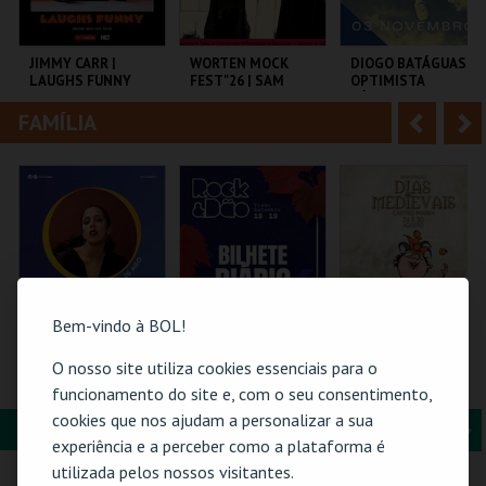
i
n
o
t
JIMMY CARR |
WORTEN MOCK
DIOGO BATÁGUAS |
LAUGHS FUNNY
FEST"26 | SAM
OPTIMISTA
r
e
MORRIL
CÉPTICO
FAMÍLIA
A
S
COLISEU DE LISBOA
CINEMA SÃO JORGE .
TAGV
n
e
t
g
MAIS INFO
MAIS INFO
MAIS INFO
e
u
COMPRAR
COMPRAR
COMPRAR
r
i
i
n
Bem-vindo à BOL!
o
t
O nosso site utiliza cookies essenciais para o
26-AGOSTO |
ROCK & DÃO | 18
PASSE 5 DIAS
FATACIL"26
SETEMBRO
(MERCADO +
funcionamento do site e, com o seu consentimento,
r
e
CASTELO) | DIAS
cookies que nos ajudam a personalizar a sua
MEDIEVAIS EM
FORMAÇÃO & EDUCAÇÃO
A
S
CASTRO MARIM
PARQ. FEIRAS E
VISEU
VILA DE CASTRO
experiência e a perceber como a plataforma é
2026
EXPOSIÇÕES
MARIM
n
e
utilizada pelos nossos visitantes.