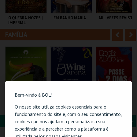
i
n
o
t
O QUEBRA-NOZES |
EM BANHO MARIA
MIL VEZES REVISTA
IMPERIAL
r
e
HERITAGE BALLET |
CLASSIC STAGE
FAMÍLIA
A
S
COLISEU DE LISBOA
C CULTURAL
TEATRO POLITEAMA
ANTÓNIO ALEIXO
n
e
t
g
MAIS INFO
MAIS INFO
MAIS INFO
e
u
COMPRAR
COMPRAR
COMPRAR
r
i
i
n
Bem-vindo à BOL!
o
t
ZOO DE LOUROSA
WINE ARENA 2026 |
ROCK & DÃO |
O nosso site utiliza cookies essenciais para o
DIÁRIO
PASSE 2 DIAS
r
e
funcionamento do site e, com o seu consentimento,
FORMAÇÃO & EDUCAÇÃO
A
S
cookies que nos ajudam a personalizar a sua
PARQUE
PÓVOA ARENA.
VISEU
experiência e a perceber como a plataforma é
ORNITOLÓGICO
n
e
utilizada pelos nossos visitantes.