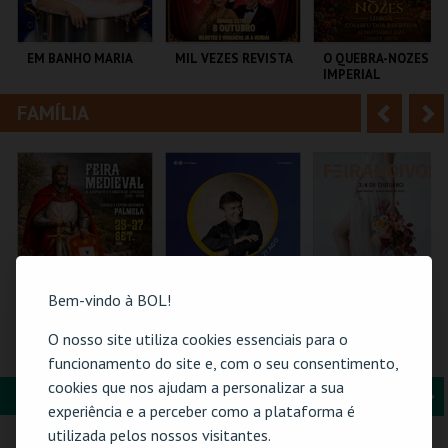
i
n
o
t
EM BANHO MARIA
MIL VEZES REVISTA
O QUEBRA-NOZES |
IMPERIAL
r
e
HERITAGE BALLET |
CLASSIC STAGE
FAMÍLIA
A
S
C CULTURAL
TEATRO POLITEAMA
COLISEU DE LISBOA
ANTÓNIO ALEIXO
n
e
t
g
MAIS INFO
MAIS INFO
MAIS INFO
e
u
COMPRAR
COMPRAR
COMPRAR
r
i
i
n
Bem-vindo à BOL!
o
t
O nosso site utiliza cookies essenciais para o
PASSE 3 DIAS FEIRA
21-AGOSTO |
FEIRANOIVOS
MEDIEVAL
FATACIL"26
funcionamento do site e, com o seu consentimento,
r
e
PALMELA
cookies que nos ajudam a personalizar a sua
C. M. PALMELA
FORMAÇÃO & EDUCAÇÃO
A
S
PARQ. FEIRAS E
EUROPARQUE
experiência e a perceber como a plataforma é
EXPOSIÇÕES
CARTÃO
n
e
utilizada pelos nossos visitantes.