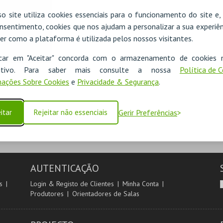
o site utiliza cookies essenciais para o funcionamento do site e
nsentimento, cookies que nos ajudam a personalizar a sua experiên
er como a plataforma é utilizada pelos nossos visitantes.
icar em "Aceitar" concorda com o armazenamento de cookies 
ositivo. Para saber mais consulte a nossa
Política de 
ações Sobre Cookies
e
Privacidade & Segurança
.
itar
Rejeitar não essenciais
Gerir Preferências
AUTENTICAÇÃO
s
Login & Registo de Clientes
Minha Conta
Produtores
Orientadores de Salas