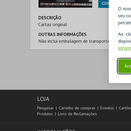
COMPRAR
O noss
seu co
DESCRIÇÃO
perceb
Cartaz original
Ao cl
OUTRAS INFORMAÇÕES
disp
Não inclui embalagem de transporte
Inform
Ace
LOJA
Pesquisar
Carrinho de compras
Eventos
Cartõe
Produtos
Livro de Reclamações