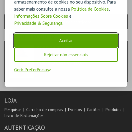
armazenamento de cookies no seu dispositivo. Para
saber mais consulte a nossa
Política de Cookies
,
PASSO
- QUANTIDADE
Informações Sobre Cookies
e
Escolha a quantidade e os produtos desejados
Privacidade & Segurança
.
PASSO
- PRODUTO
Aceitar
COPO SALTITÕES
DIVERSOS
Rejeitar não essenciais
CENÁRIO CASUAL, LDA
Gerir Preferências
LOJA
Pesquisar
Carrinho de compras
Eventos
Cartões
Produtos
Livro de Reclamações
AUTENTICAÇÃO