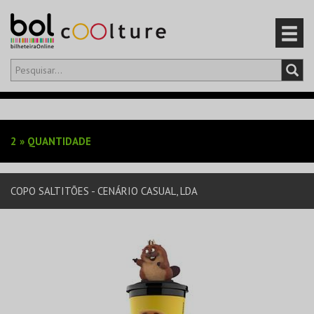
Olá,
iniciar sessão
PT
0
CARRINHO
2
»
QUANTIDADE
EVENTOS
COPO SALTITÕES - CENÁRIO CASUAL, LDA
CARTÕES
PRODUTOS