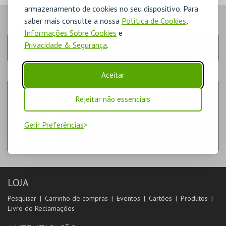
armazenamento de cookies no seu dispositivo. Para
saber mais consulte a nossa
Política de Cookies
,
PASSO
- QUANTIDADE
Informações Sobre Cookies
e
Privacidade & Segurança
.
Escolha a quantidade e os produtos desejados
PASSO
- PRODUTO
Aceitar
VOUCHER DE ESTACIONAMENTO PARQUE
Rejeitar não essenciais
JOÃO DE DEUS
DIVERSOS
Gerir Preferências
CÂMARA MUNICIPAL DE SÃO JOÃO DA
MADEIRA
LOJA
Pesquisar
Carrinho de compras
Eventos
Cartões
Produtos
Livro de Reclamações