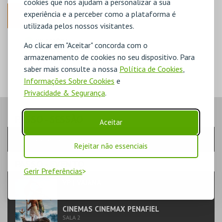
cookies que nos ajudam a personalizar a sua
experiência e a perceber como a plataforma é
ANTERIOR
utilizada pelos nossos visitantes.
DISPONÍVEL
Ao clicar em "Aceitar" concorda com o
POUCO DISPONÍVEL
armazenamento de cookies no seu dispositivo. Para
ESGOTADO
saber mais consulte a nossa
Política de Cookies
,
Informações Sobre Cookies
e
Privacidade & Segurança
.
PASSO
- SESSÃO
Aceitar
Escolha a sessão pretendida
Rejeitar não essenciais
PASSO
- EVENTO
Gerir Preferências
VP | VAIANA
TEATRO & ARTE | CINEMA ANIMAÇÃO/INFANTIL
CINEMAS CINEMAX PENAFIEL
SALA 2