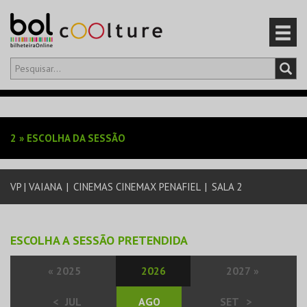
Olá,
iniciar sessão
PT
0
CARRINHO
2
»
ESCOLHA DA SESSÃO
EVENTOS
VP | VAIANA
|
CINEMAS CINEMAX PENAFIEL
|
SALA 2
CARTÕES
PRODUTOS
ESCOLHA A SESSÃO PRETENDIDA
«
2025
2026
2027
»
<
JUL
AGO
SET
>