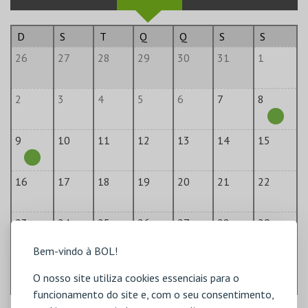
D
S
T
Q
Q
S
S
26
27
28
29
30
31
1
2
3
4
5
6
7
8
9
10
11
12
13
14
15
16
17
18
19
20
21
22
23
24
25
26
27
28
29
Bem-vindo à BOL!
30
31
1
2
3
4
5
O nosso site utiliza cookies essenciais para o
funcionamento do site e, com o seu consentimento,