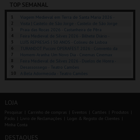
TOP SEMANAL
INSCREVER
COMPRAR
INSCREVER
1
Viagem Medieval em Terra de Santa Maria 2026 -
2
Santa Maria da Feira
Visita | Castelo de São Jorge - Castelo de São Jorge
3
Praia das Rocas 2026 - Castanheira de Pêra
4
Feira Medieval de Silves 2026 - Bilhete Diário -
5
Centro Histórico Silves
LUÍS REPRESAS | 50 ANOS - Coliseu de Lisboa
6
TURANDOT Puccini OPERAFEST 2026 - Convento da
7
Cartuxa
Homem-Aranha: Um Novo Dia - Cinemas Cinemax
8
Penafiel
Feira Medieval de Silves 2026 - Duelos de Honra -
9
Centro Histórico Silves
Desassossego - Teatro Camões
10
A Bela Adormecida - Teatro Camões
LOJA
Pesquisar
Carrinho de compras
Eventos
Cartões
Produtos
Packs
Livro de Reclamações
Login & Registo de Clientes
Minha Conta
DESTAQUES