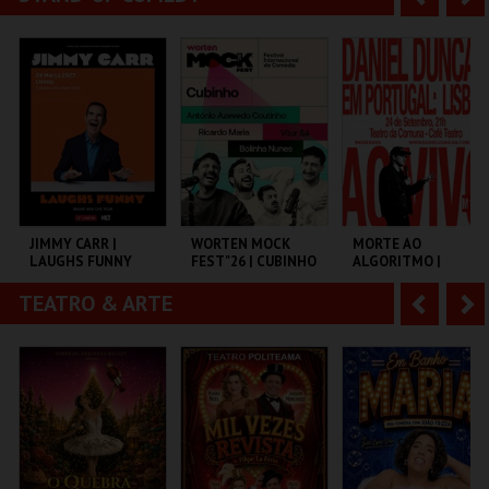
MONSANTOS OPEN
MULTIUSOS DE
FORUM BRAGA
AIR
GUIMARÃES
n
e
t
g
MAIS INFO
MAIS INFO
MAIS INFO
e
u
COMPRAR
COMPRAR
COMPRAR
r
i
i
n
o
t
JIMMY CARR |
WORTEN MOCK
MORTE AO
LAUGHS FUNNY
FEST"26 | CUBINHO
ALGORITMO |
r
e
DANIEL DUNCAN
EM PORTUGAL
TEATRO & ARTE
A
S
COLISEU DE LISBOA
CINEMA SÃO JORGE .
TEATRO DA
COMUNA
n
e
t
g
MAIS INFO
MAIS INFO
MAIS INFO
e
u
COMPRAR
COMPRAR
COMPRAR
r
i