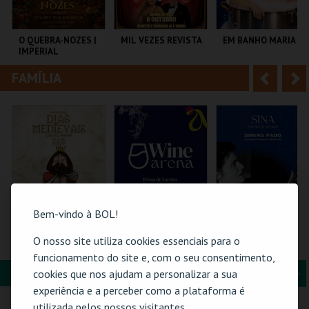
i
n
o
t
O QUEBRA-NOZES |
MIL VEZES REVISTA
EM BANHO MARIA
IMPERIAL
r
e
HERITAGE BALLET |
CLASSIC STAGE
FAMÍLIA
A
S
COLISEU DE LISBOA
TEATRO POLITEAMA
C CULTURAL
ANTÓNIO ALEIXO
n
e
t
g
MAIS INFO
MAIS INFO
MAIS INFO
e
u
COMPRAR
COMPRAR
COMPRAR
r
i
i
n
Bem-vindo à BOL!
o
t
SEJA REI POR UMA
WINE ARENA 2026 |
DINING FADO
O nosso site utiliza cookies essenciais para o
NOITE | DIAS
DIÁRIO
r
e
funcionamento do site e, com o seu consentimento,
MEDIEVAIS EM
CASTRO MARIM
FORMAÇÃO & EDUCAÇÃO
A
S
cookies que nos ajudam a personalizar a sua
2026
VILA DE CASTRO
PÓVOA ARENA.
SINA THE HOUSE OF
experiência e a perceber como a plataforma é
MARIM
FADO
n
e
utilizada pelos nossos visitantes.