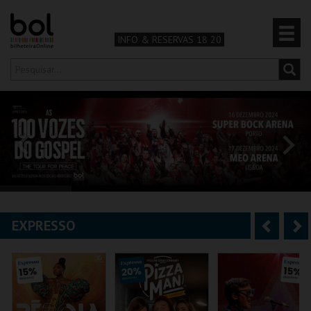
INFO & RESERVAS 18 20
Olá,
iniciar sessão
PT
0
CARRINHO
TEATRO & ARTE
MÚSICA & FESTIVAIS
EXPRESSO
A
S
FAMÍLIA
n
e
DESPORTO & AVENTURA
t
g
e
u