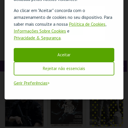
t
g
MAIS INFO
MAIS INFO
MAIS INFO
Ao clicar em "Aceitar" concorda com o
O evento escolhido não está disponível
e
u
armazenamento de cookies no seu dispositivo. Para
COMPRAR
COMPRAR
COMPRAR
saber mais consulte a nossa
Política de Cookies
,
r
i
OK
Informações Sobre Cookies
e
Privacidade & Segurança
.
i
n
o
t
CONSTRUINDO
DANÇA EM ADULTO
PRESENÇA
Aceitar
PERSONAGENS
SUMMER
PORTUGUESA NA
r
e
CANTANTES
INTENSIVE 2026
ÁSIA| VISITA
OPERAFEST 2026
ORIENTADA
CINEMA
A
S
Rejeitar não essenciais
TEATRO DA
GAD
MUSEU DO ORIENTE.
COMUNA
n
e
Gerir Preferências
t
g
MAIS INFO
MAIS INFO
MAIS INFO
e
u
COMPRAR
INSCREVER
INSCREVER
r
i
i
n