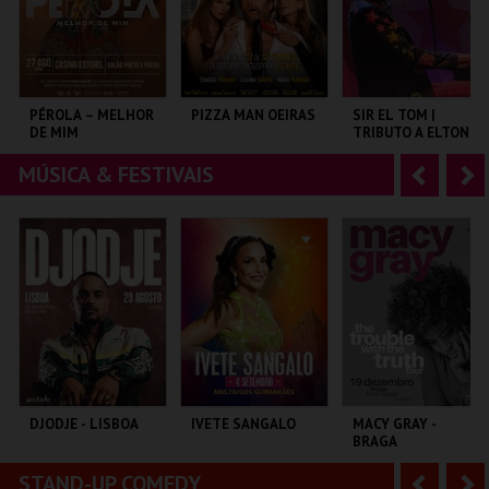
r
i
i
n
o
t
PÉROLA – MELHOR
PIZZA MAN OEIRAS
SIR EL TOM |
DE MIM
TRIBUTO A ELTON
r
e
JOHN
MÚSICA & FESTIVAIS
A
S
CASINO ESTORIL
TAGUSPARK
COLISEU DE LISBOA
n
e
t
g
MAIS INFO
MAIS INFO
MAIS INFO
e
u
COMPRAR
COMPRAR
COMPRAR
r
i
i
n
o
t
DJODJE - LISBOA
IVETE SANGALO
MACY GRAY -
BRAGA
r
e
STAND-UP COMEDY
A
S