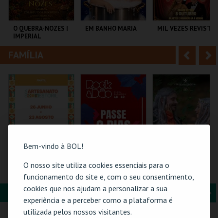
i
n
o
t
O QUEBRA-NOZES |
EM BANHO MARIA
MIL VEZES REVISTA
IMPERIAL
r
e
HERITAGE BALLET |
CLASSIC STAGE
FAMÍLIA
A
S
COLISEU DE LISBOA
C CULTURAL
TEATRO POLITEAMA
ANTÓNIO ALEIXO
n
e
t
g
MAIS INFO
MAIS INFO
MAIS INFO
e
u
COMPRAR
COMPRAR
COMPRAR
r
i
i
n
Bem-vindo à BOL!
o
t
O nosso site utiliza cookies essenciais para o
61ª FEIRA DE
ROCK & DÃO |
FLORESTA MÁGICA
ARTESANATO DO
PASSE 2 DIAS
funcionamento do site e, com o seu consentimento,
r
e
ESTORIL
cookies que nos ajudam a personalizar a sua
FORMAÇÃO & EDUCAÇÃO
A
S
FIARTIL
VISEU
SANTA MARIA DA
experiência e a perceber como a plataforma é
FEIRA
n
e
utilizada pelos nossos visitantes.