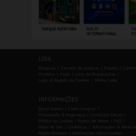
º CONSILCAR
PARQUE AVENTURA
DIA 29
FI
EIRAS TRAIL
INTERNATIONAL
PO
MASTERS FUTSAL
3 
2026 - SPORTING
CP VS PALMA
ÁBRICA DA
PARQUE
PORTIMÃO ARENA
CI
FUTSAL
ÓLVORA
ORNITOLÓGICO
L
LOJA
MAIS INFO
MAIS INFO
MAIS INFO
Pesquisar
Carrinho de compras
Eventos
Cartõe
Produtos
Packs
Livro de Reclamações
Login & Registo de Clientes
Minha Conta
INSCREVER
COMPRAR
COMPRAR
INFORMAÇÕES
Quem Somos
Como Comprar
Privacidade & Segurança
Condições Gerais
Política de Cookies
Pontos de Venda
FAQ
Mapa de Site
Estatísticas
Informações & Reserva
Dados Pessoais
Informações sobre Cookies