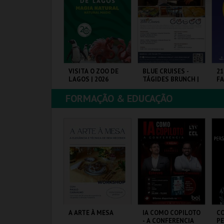
COMPRAR
COMPRAR
COMPRAR
RAIA DAS ROCAS -
VISITA O ZOO DE
BLUE CRUISES -
21
OMBRAS 2026
LAGOS | 2026
TÁGIDES BRUNCH |
FA
PASSEIO DE BARCO
2026
FORMAÇÃO & EDUCAÇÃO
RAIA DAS ROCAS
ZOO DE LAGOS
BLUE CRUISES
PA
EX
MAIS INFO
MAIS INFO
MAIS INFO
COMPRAR
COMPRAR
COMPRAR
ÉRIAS DE VERÃO
A ARTE À MESA
IA COMO COPILOTO
C
AC/CCB 17 A 21
- A CONFERENCIA
P