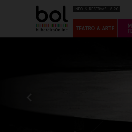
INFO & RESERVAS 18 20
M
TEATRO & ARTE
F