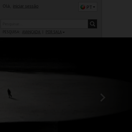
Olá,
iniciar sessão
PT
PESQUISA:
AVANÇADA
POR SALA
DISTRITO
SALA