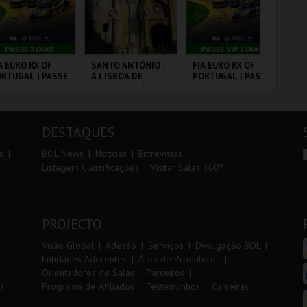
r
i
i
n
o
t
A EURO RX OF
SANTO ANTÓNIO -
FIA EURO RX OF
10
RTUGAL | PASSE
A LISBOA DE
PORTUGAL | PASSE
VI
r
e
DIAS
SANTO ANTÓNIO -
VIP 2 DIAS
PERCURSO
RCUITO DE
ML - SANTO
CIRCUITO DE
SA
OUSADA
ANTÓNIO
LOUSADA
CA
DESTAQUES
MAIS INFO
MAIS INFO
MAIS INFO
s
BOL News
Noticias
Entrevistas
Listagem Classificações
Visitar Salas 360º
COMPRAR
COMPRAR
COMPRAR
PROJECTO
Visão Global
Adesão
Serviços
Divulgação BOL
Entidades Aderentes
Área de Produtores
Orientadores de Salas
Parceiros
s
Programa de Afiliados
Testemunhos
Carreiras