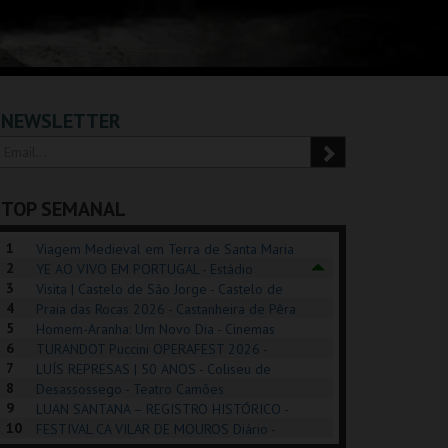
NEWSLETTER
TOP SEMANAL
1
Viagem Medieval em Terra de Santa Maria
2
2026 - Santa Maria da Feira
YE AO VIVO EM PORTUGAL - Estádio
3
Algarve
Visita | Castelo de São Jorge - Castelo de
4
São Jorge
Praia das Rocas 2026 - Castanheira de Pêra
5
Homem-Aranha: Um Novo Dia - Cinemas
6
Cinemax Penafiel
TURANDOT Puccini OPERAFEST 2026 -
REK, O MUSICAL
EXPOSIÇÕES |
PÉROLA – MELHOR
7
Convento da Cartuxa
LUÍS REPRESAS | 50 ANOS - Coliseu de
EXHIBITIONS 2026
DE MIM
8
Lisboa
Desassossego - Teatro Camões
9
LUAN SANTANA – REGISTRO HISTÓRICO -
GUSPARK
MUSEU DO ORIENTE.
CASINO ESTORIL
TAG
10
Estádio da Luz
FESTIVAL CA VILAR DE MOUROS Diário -