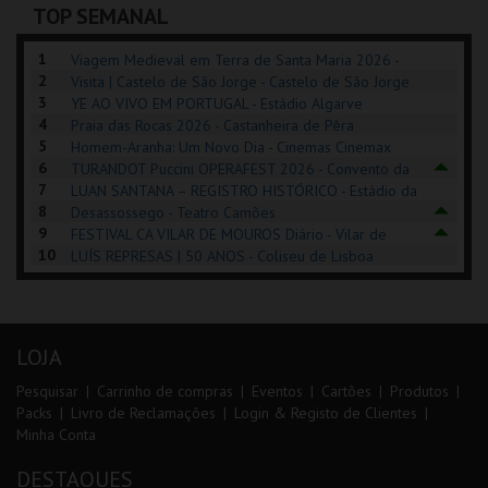
TOP SEMANAL
INSCREVER
COMPRAR
COMPRAR
1
Viagem Medieval em Terra de Santa Maria 2026 -
2
Santa Maria da Feira
Visita | Castelo de São Jorge - Castelo de São Jorge
3
YE AO VIVO EM PORTUGAL - Estádio Algarve
4
Praia das Rocas 2026 - Castanheira de Pêra
5
Homem-Aranha: Um Novo Dia - Cinemas Cinemax
6
Penafiel
TURANDOT Puccini OPERAFEST 2026 - Convento da
7
Cartuxa
LUAN SANTANA – REGISTRO HISTÓRICO - Estádio da
8
Luz
Desassossego - Teatro Camões
9
FESTIVAL CA VILAR DE MOUROS Diário - Vilar de
10
Mouros
LUÍS REPRESAS | 50 ANOS - Coliseu de Lisboa
LOJA
Pesquisar
Carrinho de compras
Eventos
Cartões
Produtos
Packs
Livro de Reclamações
Login & Registo de Clientes
Minha Conta
DESTAQUES