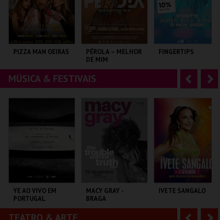
r
i
i
n
o
t
PIZZA MAN OEIRAS
PÉROLA – MELHOR
FINGERTIPS
DE MIM
r
e
MÚSICA & FESTIVAIS
A
S
TAGUSPARK
CASINO ESTORIL
SUPER BOCK ARENA
n
e
t
g
MAIS INFO
MAIS INFO
MAIS INFO
e
u
COMPRAR
COMPRAR
COMPRAR
r
i
i
n
o
t
YE AO VIVO EM
MACY GRAY -
IVETE SANGALO
PORTUGAL
BRAGA
r
e
TEATRO & ARTE
A
S