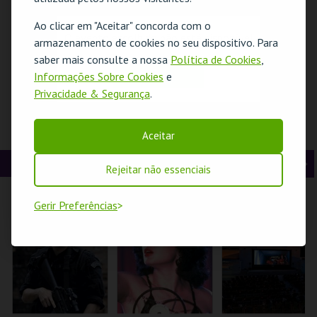
t
g
MAIS INFO
MAIS INFO
MAIS INFO
Ao clicar em "Aceitar" concorda com o
O evento escolhido não está disponível
e
u
armazenamento de cookies no seu dispositivo. Para
COMPRAR
COMPRAR
COMPRAR
saber mais consulte a nossa
Política de Cookies
,
r
i
OK
Informações Sobre Cookies
e
Privacidade & Segurança
.
i
n
o
t
PRESENÇA
PALAVRAS
DANÇA EM ADULTO
Aceitar
PORTUGUESA NA
ANDARILHAS 2026
SUMMER
r
e
ÁSIA| VISITA
INTENSIVE 2026
ORIENTADA
CINEMA
A
S
Rejeitar não essenciais
MUSEU DO ORIENTE.
JARDIM PÚBLICO DE
GAD
BEJA
n
e
Gerir Preferências
t
g
MAIS INFO
MAIS INFO
MAIS INFO
e
u
INSCREVER
INSCREVER
INSCREVER
r
i
i
n