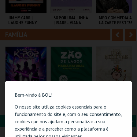
i
n
o
t
JIMMY CARR |
30 POR UMA LINHA
MEO COMMEDIA A
LAUGHS FUNNY
| ISABEL VIANA
LA CARTE FEST"26 |
r
e
HERMAN & OCTETO
FAMÍLIA
A
S
COLISEU DE LISBOA
SALAJAIME SALAZAR
COLISEU DE LISBOA
SAMPAIO
n
e
t
g
MAIS INFO
MAIS INFO
MAIS INFO
e
u
COMPRAR
COMPRAR
COMPRAR
r
i
i
n
Bem-vindo à BOL!
o
t
A BATALHA DO K-
VISITA O ZOO DE
PASSE 5 DIAS
O nosso site utiliza cookies essenciais para o
POP EM CONCERTO
LAGOS | 2026
(MERCADO +
r
e
funcionamento do site e, com o seu consentimento,
(TRIBUTO) | PÓVOA
CASTELO) | DIAS
DE VARZIM
MEDIEVAIS EM
FORMAÇÃO & EDUCAÇÃO
A
S
cookies que nos ajudam a personalizar a sua
CASTRO MARIM
PÓVOA ARENA.
ZOO DE LAGOS
VILA DE CASTRO
experiência e a perceber como a plataforma é
2026
MARIM
n
e
utilizada pelos nossos visitantes.