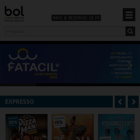
INFO & RESERVAS 18 20
Olá,
iniciar sessão
PT
0
CARRINHO
TEATRO & ARTE
MÚSICA & FESTIVAIS
EXPRESSO
A
S
FAMÍLIA
n
e
DESPORTO & AVENTURA
t
g
e
u