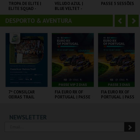
o
t
TROPA DE ELITE |
VELUDO AZUL |
PASSE 5 SESSÕES
ELITE SQUAD -
BLUE VELTET -
r
e
CICLO CLÁSSICOS
CICLO DAVID
CAPITÓLIO.
DO BRASIL
LYNCH
DESPORTO & AVENTURA
A
S
CAPITÓLIO.
CAPITÓLIO.
CARTÃO
n
e
t
g
MAIS INFO
MAIS INFO
MAIS INFO
e
u
COMPRAR
COMPRAR
COMPRAR
r
i
i
n
o
t
7º CONSILCAR
FIA EURO RX OF
FIA EURO RX OF
OEIRAS TRAIL
PORTUGAL | PASSE
PORTUGAL | PASSE
r
e
VIP 2 DIAS
3 DIAS
FÁBRICA DA
CIRCUITO DE
CIRCUITO DE
NEWSLETTER
PÓLVORA
LOUSADA
LOUSADA
MAIS INFO
MAIS INFO
MAIS INFO