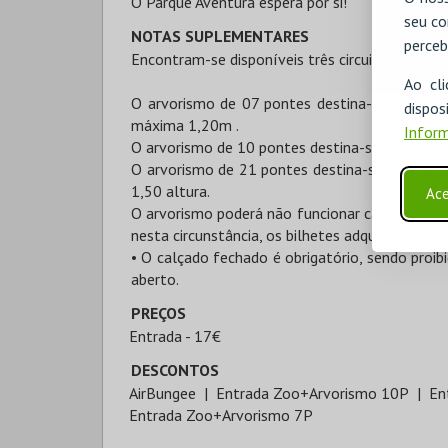
O Parque Aventura espera por si!
seu co
NOTAS SUPLEMENTARES
perceb
Encontram-se disponíveis três circuitos de arv
Ao cl
O arvorismo de 07 pontes destina-se a crian
disp
máxima 1,20m .
Inform
O arvorismo de 10 pontes destina-se a pessoa
O arvorismo de 21 pontes destina-se a pesso
1,50 altura.
Ace
O arvorismo poderá não funcionar caso as cond
nesta circunstância, os bilhetes adquiridos ser
• O calçado fechado é obrigatório, sendo proibi
aberto.
PREÇOS
Entrada - 17€
DESCONTOS
AirBungee
Entrada Zoo+Arvorismo 10P
En
Entrada Zoo+Arvorismo 7P