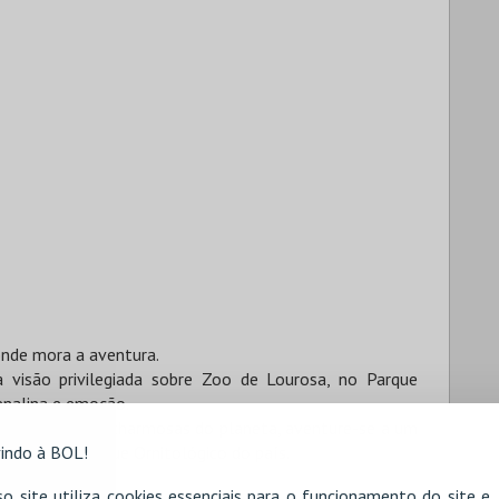
onde mora a aventura.
visão privilegiada sobre Zoo de Lourosa, no Parque
enalina e emoção.
 das aves mais charmosas do planeta, aventure-se a um
indo à BOL!
 do único Parque Ornitológico do país.
 Zoo de Lourosa.
o site utiliza cookies essenciais para o funcionamento do site e