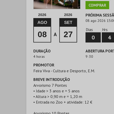
COMPRAR
PRÓXIMA SESS
2026
2026
08 ago 2026 15:0
AGO
SET
Dias
Hrs
08
27
A
0
4
DURAÇÃO
ABERTURA POR
4 horas
9 :30
PROMOTOR
Feira Viva - Cultura e Desporto, E.M.
BREVE INTRODUÇÃO
Arvorismo 7 Pontes
• Idade > 3 anos e = 5 anos
• Altura > 0,90 m e = 1,20 m
• Entrada no Zoo + atividade: 12 €
Arvorismo 10 Pontes