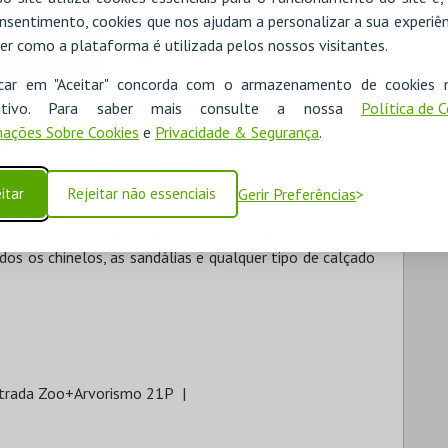
nsentimento, cookies que nos ajudam a personalizar a sua experiên
er como a plataforma é utilizada pelos nossos visitantes.
orismo: de 7 pontes, 10 pontes e 21 pontes
icar em "Aceitar" concorda com o armazenamento de cookies 
ças entre os 03 e os 06 anos - Altura mínima 0,90m e
ositivo. Para saber mais consulte a nossa
Política de 
ações Sobre Cookies
e
Privacidade & Segurança
.
s com mais de 6 anos e mínimo 1,20 altura.
as com mais de 13 anos e mínimo 1,50 altura. e mínimo
itar
Rejeitar não essenciais
Gerir Preferências
ições climatéricas sejam adversas, no entanto e apenas
ão válidos para outro dia de funcionamento.
dos os chinelos, as sandálias e qualquer tipo de calçado
trada Zoo+Arvorismo 21P