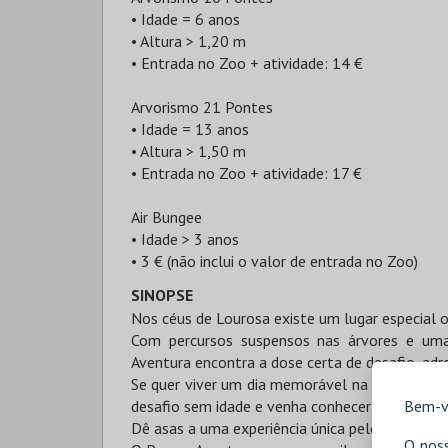
• Idade = 6 anos
• Altura > 1,20 m
• Entrada no Zoo + atividade: 14 €
Arvorismo 21 Pontes
• Idade = 13 anos
• Altura > 1,50 m
• Entrada no Zoo + atividade: 17 €
Air Bungee
• Idade > 3 anos
• 3 € (não inclui o valor de entrada no Zoo)
SINOPSE
Nos céus de Lourosa existe um lugar especial 
Com percursos suspensos nas árvores e uma 
Aventura encontra a dose certa de desafio, adr
Se quer viver um dia memorável na companhia
Bem-v
desafio sem idade e venha conhecer os recantos
Dê asas a uma experiência única pelos céus do
O noss