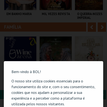
i
n
o
t
EM BANHO MARIA
MIL VEZES REVISTA
O QUEBRA-NOZES |
IMPERIAL
r
e
HERITAGE BALLET |
CLASSIC STAGE
FAMÍLIA
A
S
C CULTURAL
TEATRO POLITEAMA
COLISEU DE LISBOA
ANTÓNIO ALEIXO
n
e
t
g
MAIS INFO
MAIS INFO
MAIS INFO
e
u
COMPRAR
COMPRAR
COMPRAR
r
i
i
n
Bem-vindo à BOL!
o
t
O nosso site utiliza cookies essenciais para o
WINE ARENA 2026 |
FLORESTA MÁGICA
PASSE 5 DIAS
DIÁRIO
(MERCADO +
funcionamento do site e, com o seu consentimento,
r
e
CASTELO) | DIAS
cookies que nos ajudam a personalizar a sua
MEDIEVAIS EM
FORMAÇÃO & EDUCAÇÃO
A
S
CASTRO MARIM
PÓVOA ARENA.
SANTA MARIA DA
VILA DE CASTRO
experiência e a perceber como a plataforma é
2026
FEIRA
MARIM
n
e
utilizada pelos nossos visitantes.