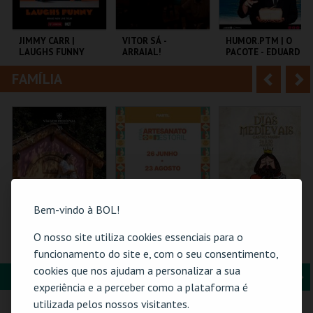
i
n
o
t
JIMMY CARR |
VITOR SÁ -
HUMOR.PTM | O
LAUGHS FUNNY
ARRAIAL!
PACOTE - EDUARDO
r
e
MADEIRA E JEL
FAMÍLIA
A
S
COLISEU DE LISBOA
CENTRO CULTURAL
TEMPO
PAREDES.
n
e
t
g
MAIS INFO
MAIS INFO
MAIS INFO
e
u
COMPRAR
COMPRAR
COMPRAR
r
i
i
n
Bem-vindo à BOL!
o
t
O nosso site utiliza cookies essenciais para o
ERA UMA VEZ… D.
61ª FEIRA DE
SEJA REI POR UMA
TERESA
ARTESANATO DO
NOITE | DIAS
funcionamento do site e, com o seu consentimento,
r
e
ESTORIL
MEDIEVAIS EM
cookies que nos ajudam a personalizar a sua
CASTRO MARIM
FORMAÇÃO & EDUCAÇÃO
A
S
2026
SANTA MARIA DA
FIARTIL
VILA DE CASTRO
experiência e a perceber como a plataforma é
FEIRA
MARIM
n
e
utilizada pelos nossos visitantes.