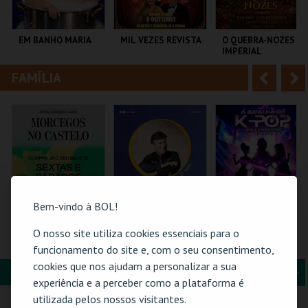
i
n
o
t
EM BANHO MARIA
MIL VEZES REVISTA
O QUEBRA-NOZES |
IMPERIAL
r
e
HERITAGE BALLET |
CLASSIC STAGE
FAMÍLIA
A
S
C CULTURAL
TEATRO POLITEAMA
COLISEU DE LISBOA
ANTÓNIO ALEIXO
n
e
t
g
MAIS INFO
MAIS INFO
MAIS INFO
e
u
COMPRAR
COMPRAR
COMPRAR
r
i
i
n
Bem-vindo à BOL!
o
t
O nosso site utiliza cookies essenciais para o
MORCEGOS NO
21-AGOSTO |
A BATALHA DO K-
CASTELO
FATACIL"26
POP EM CONCERTO
funcionamento do site e, com o seu consentimento,
r
e
(TRIBUTO) | PÓVOA
cookies que nos ajudam a personalizar a sua
DE VARZIM
FORMAÇÃO & EDUCAÇÃO
A
S
CASTELO DE SÃO
PARQ. FEIRAS E
PÓVOA ARENA.
experiência e a perceber como a plataforma é
JORGE
EXPOSIÇÕES
n
e
utilizada pelos nossos visitantes.