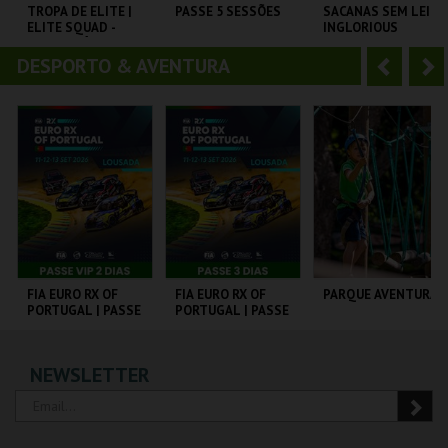
o
t
TROPA DE ELITE |
PASSE 5 SESSÕES
SACANAS SEM LEI |
ELITE SQUAD -
INGLORIOUS
r
e
CICLO CLÁSSICOS
BASTERDS
CAPITÓLIO.
DO BRASIL
DESPORTO & AVENTURA
A
S
CAPITÓLIO.
CAPITÓLIO.
CARTÃO
n
e
t
g
MAIS INFO
MAIS INFO
MAIS INFO
e
u
COMPRAR
COMPRAR
COMPRAR
r
i
i
n
o
t
FIA EURO RX OF
FIA EURO RX OF
PARQUE AVENTURA
PORTUGAL | PASSE
PORTUGAL | PASSE
r
e
VIP 2 DIAS
3 DIAS
CIRCUITO DE
CIRCUITO DE
PARQUE
NEWSLETTER
LOUSADA
LOUSADA
ORNITOLÓGICO
MAIS INFO
MAIS INFO
MAIS INFO