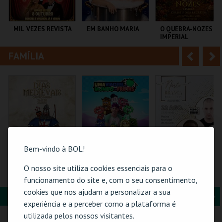
i
n
o
t
MIL VEZES REVISTA
EM BANHO MARIA
O QUEBRA-NOZES |
IMPERIAL
r
e
HERITAGE BALLET |
CLASSIC STAGE
FAMÍLIA
A
S
TEATRO POLITEAMA
C CULTURAL
COLISEU DE LISBOA
ANTÓNIO ALEIXO
n
e
t
g
MAIS INFO
MAIS INFO
MAIS INFO
e
u
COMPRAR
COMPRAR
COMPRAR
r
i
i
n
Bem-vindo à BOL!
o
t
O nosso site utiliza cookies essenciais para o
BILHETE
TORAJO | UMA
NOITE BRANCA -
COMPLETO- INCLUI
VIAGEM AO MUNDO
POOL PARTY
funcionamento do site e, com o seu consentimento,
r
e
CASTELO | DIAS
DAS FRUTAS
cookies que nos ajudam a personalizar a sua
MEDIEVAIS EM
FORMAÇÃO & EDUCAÇÃO
A
S
CASTRO MARIM
VILA DE CASTRO
COLISEU DE LISBOA
PISCINA M. DE
experiência e a perceber como a plataforma é
2026
MARIM
ALJUSTREL
n
e
utilizada pelos nossos visitantes.