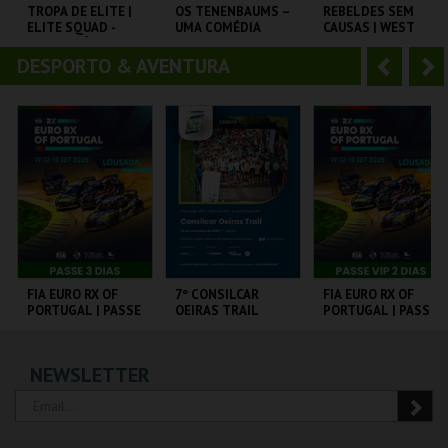
o
t
TROPA DE ELITE |
OS TENENBAUMS –
REBELDES SEM
ELITE SQUAD -
UMA COMÉDIA
CAUSAS | WEST
r
e
CICLO CLÁSSICOS
GENIAL | THE
SIDE STORY
DO BRASIL
ROYAL
DESPORTO & AVENTURA
A
S
TENENBAUMS
CAPITÓLIO.
CAPITÓLIO.
CINEMATECA
n
e
t
g
MAIS INFO
MAIS INFO
MAIS INFO
e
u
COMPRAR
COMPRAR
COMPRAR
r
i
i
n
o
t
FIA EURO RX OF
7º CONSILCAR
FIA EURO RX OF
PORTUGAL | PASSE
OEIRAS TRAIL
PORTUGAL | PASSE
r
e
3 DIAS
VIP 2 DIAS
CIRCUITO DE
FÁBRICA DA
CIRCUITO DE
NEWSLETTER
LOUSADA
PÓLVORA
LOUSADA
MAIS INFO
MAIS INFO
MAIS INFO