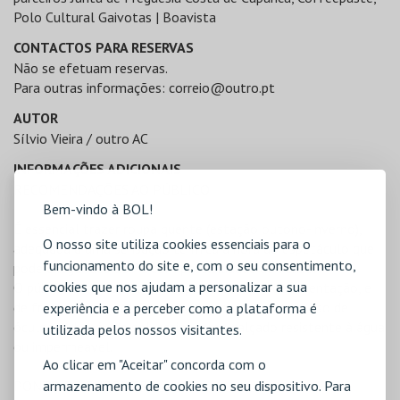
Polo Cultural Gaivotas | Boavista
CONTACTOS PARA RESERVAS
Não se efetuam reservas.
Para outras informações:
correio@outro.pt
AUTOR
Sílvio Vieira / outro AC
INFORMAÇÕES ADICIONAIS
RECOMENDAÇÕES AO PÚBLICO
Bem-vindo à BOL!
É essencial trazer roupa quente (estação outono-inverno),
O nosso site utiliza cookies essenciais para o
adequada a uma sensação térmica à hora do espetáculo que
funcionamento do site e, com o seu consentimento,
pode chegar aos 15 ºC com possibilidade de vento.
cookies que nos ajudam a personalizar a sua
O público senta-se no areal, perto da zona de rebentação, e
de frente para o sol. Recomenda-se vivamente o uso de
experiência e a perceber como a plataforma é
óculos e chapéu de sol, assim como calçado resistente à água
utilizada pelos nossos visitantes.
ou impermeável.
Ao clicar em "Aceitar" concorda com o
armazenamento de cookies no seu dispositivo. Para
PONTO DE ENCONTRO