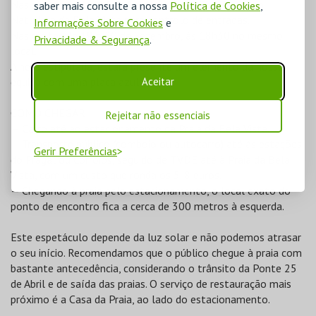
Nas récitas de 3 a 13 de Setembro, às 18h45 na Praia
saber mais consulte a nossa
Política de Cookies
,
Naturista da Bela Vista para controlo de entradas.
Informações Sobre Cookies
e
Nas récitas de 19 e 20 de Setembro, às 18h30 no mesmo
Privacidade & Segurança
.
local.
À hora estipulada, estará presente um elemento da nossa
Aceitar
equipa com uma placa azul.
COMO CHEGAR
Rejeitar não essenciais
— Carro até ao estacionamento da Praia da Bela Vista.
— Transporte público (comboio ou autocarro) até às estações
Gerir Preferências
do Pragal ou Corroios, seguido de TVDE até à Praia da Bela
Vista, com um custo que ronda os 5-8 euros.
— Chegando à praia pelo estacionamento, o local exato do
ponto de encontro fica a cerca de 300 metros à esquerda.
Este espetáculo depende da luz solar e não podemos atrasar
o seu início. Recomendamos que o público chegue à praia com
bastante antecedência, considerando o trânsito da Ponte 25
de Abril e de saída das praias. O serviço de restauração mais
próximo é a Casa da Praia, ao lado do estacionamento.