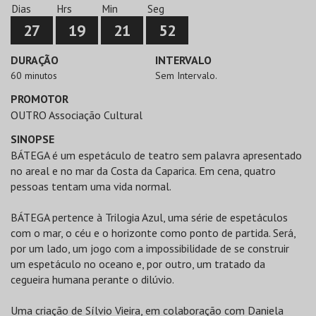
Dias
Hrs
Min
Seg
27
19
21
52
DURAÇÃO
INTERVALO
60 minutos
Sem Intervalo.
PROMOTOR
OUTRO Associação Cultural
SINOPSE
BÁTEGA é um espetáculo de teatro sem palavra apresentado
no areal e no mar da Costa da Caparica. Em cena, quatro
pessoas tentam uma vida normal.
BÁTEGA pertence à Trilogia Azul, uma série de espetáculos
com o mar, o céu e o horizonte como ponto de partida. Será,
por um lado, um jogo com a impossibilidade de se construir
um espetáculo no oceano e, por outro, um tratado da
cegueira humana perante o dilúvio.
Uma criação de Sílvio Vieira, em colaboração com Daniela