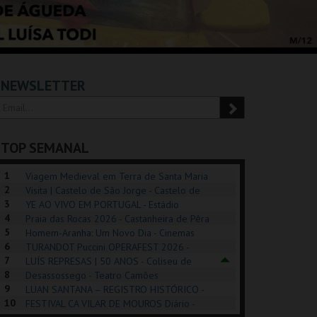
NEWSLETTER
TOP SEMANAL
1
Viagem Medieval em Terra de Santa Maria
2
2026 - Santa Maria da Feira
Visita | Castelo de São Jorge - Castelo de
3
São Jorge
YE AO VIVO EM PORTUGAL - Estádio
4
Algarve
Praia das Rocas 2026 - Castanheira de Pêra
5
Homem-Aranha: Um Novo Dia - Cinemas
6
Cinemax Penafiel
TURANDOT Puccini OPERAFEST 2026 -
REK, O MUSICAL
EXPOSIÇÕES |
PIZZA MAN OEIRAS
PÉR
7
Convento da Cartuxa
LUÍS REPRESAS | 50 ANOS - Coliseu de
EXHIBITIONS 2026
DE 
8
Lisboa
Desassossego - Teatro Camões
9
LUAN SANTANA – REGISTRO HISTÓRICO -
GUSPARK
MUSEU DO ORIENTE.
TAGUSPARK
CAS
10
Estádio da Luz
FESTIVAL CA VILAR DE MOUROS Diário -