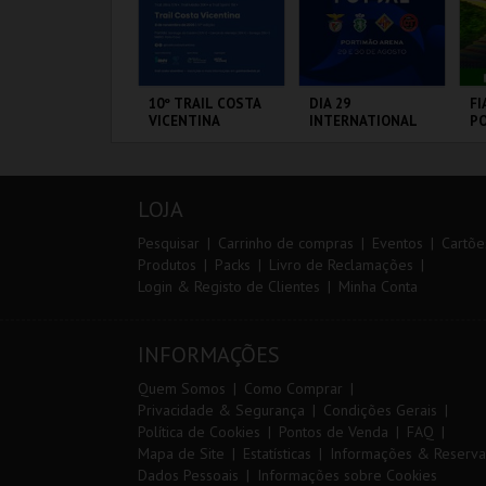
º CONSILCAR
10º TRAIL COSTA
DIA 29
FI
EIRAS TRAIL
VICENTINA
INTERNATIONAL
PO
MASTERS FUTSAL
VI
2026 - SPORTING
CP VS PALMA
ÁBRICA DA
SANTIAGO DO
PORTIMÃO ARENA
CI
FUTSAL
ÓLVORA
CACÉM E SINES
L
LOJA
MAIS INFO
MAIS INFO
MAIS INFO
Pesquisar
Carrinho de compras
Eventos
Cartõe
Produtos
Packs
Livro de Reclamações
Login & Registo de Clientes
Minha Conta
INSCREVER
INSCREVER
COMPRAR
INFORMAÇÕES
Quem Somos
Como Comprar
Privacidade & Segurança
Condições Gerais
Política de Cookies
Pontos de Venda
FAQ
Mapa de Site
Estatísticas
Informações & Reserva
Dados Pessoais
Informações sobre Cookies