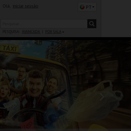
Olá,
iniciar sessão
PT
PESQUISA:
AVANÇADA
POR SALA
DISTRITO
SALA