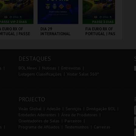
r
i
i
n
o
t
A EURO RX OF
DIA 29
FIA EURO RX OF
TR
RTUGAL | PASSE
INTERNATIONAL
PORTUGAL | PASSE
AL
r
e
P 2 DIAS
MASTERS FUTSAL
3 DIAS
2026 - SL BENFICA
VS FC JIMBEE CAR
RCUITO DE
PORTIMÃO ARENA
CIRCUITO DE
SE
OUSADA
LOUSADA
DESTAQUES
MAIS INFO
MAIS INFO
MAIS INFO
s
BOL News
Noticias
Entrevistas
Listagem Classificações
Visitar Salas 360º
COMPRAR
COMPRAR
COMPRAR
PROJECTO
Visão Global
Adesão
Serviços
Divulgação BOL
Entidades Aderentes
Área de Produtores
Orientadores de Salas
Parceiros
s
Programa de Afiliados
Testemunhos
Carreiras