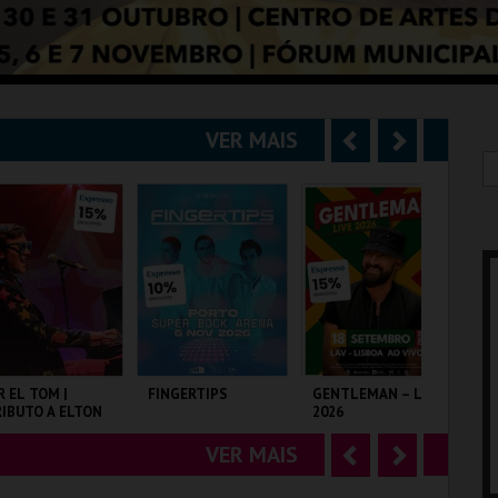
VER MAIS
A
S
n
e
t
g
e
u
r
i
i
n
o
t
R EL TOM |
FINGERTIPS
GENTLEMAN – LIVE
SH
IBUTO A ELTON
2026
r
e
OHN
VER MAIS
A
S
LISEU DE LISBOA
SUPER BOCK ARENA
LAV
TA
n
e