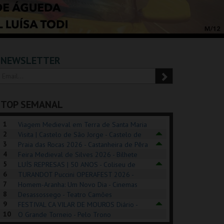
NEWSLETTER
TOP SEMANAL
1
Viagem Medieval em Terra de Santa Maria
2
2026 - Santa Maria da Feira
Visita | Castelo de São Jorge - Castelo de
3
São Jorge
Praia das Rocas 2026 - Castanheira de Pêra
4
Feira Medieval de Silves 2026 - Bilhete
5
Diário - Centro Histórico Silves
LUÍS REPRESAS | 50 ANOS - Coliseu de
6
Lisboa
TURANDOT Puccini OPERAFEST 2026 -
POSIÇÕES |
SHREK, O MUSICAL
PÉROLA – MELHOR
7
Convento da Cartuxa
Homem-Aranha: Um Novo Dia - Cinemas
HIBITIONS 2026
DE MIM
8
Cinemax Penafiel
Desassossego - Teatro Camões
9
FESTIVAL CA VILAR DE MOUROS Diário -
SEU DO ORIENTE.
TAGUSPARK
CASINO ESTORIL
TAG
10
Vilar de Mouros
O Grande Torneio - Pelo Trono