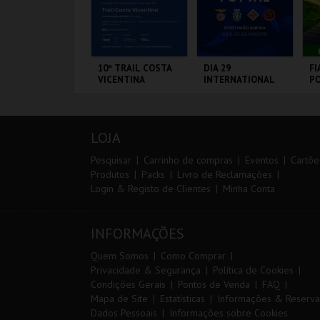
ARQUE AVENTURA
10º TRAIL COSTA
DIA 29
FI
VICENTINA
INTERNATIONAL
PO
MASTERS FUTSAL
VI
2026 - SL BENFICA
VS FC JIMBEE CAR
ARQUE
SANTIAGO DO
PORTIMÃO ARENA
CI
RNITOLÓGICO
CACÉM E SINES
L
LOJA
MAIS INFO
MAIS INFO
MAIS INFO
Pesquisar
Carrinho de compras
Eventos
Cartõe
Produtos
Packs
Livro de Reclamações
Login & Registo de Clientes
Minha Conta
COMPRAR
INSCREVER
COMPRAR
INFORMAÇÕES
Quem Somos
Como Comprar
Privacidade & Segurança
Política de Cookies
Condições Gerais
Pontos de Venda
FAQ
Mapa de Site
Estatísticas
Informações & Reserva
Dados Pessoais
Informações sobre Cookies