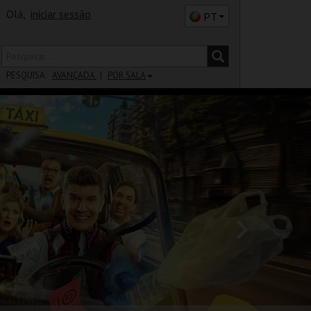
Olá,
iniciar sessão
PT
PESQUISA:
AVANÇADA
POR SALA
DISTRITO
SALA