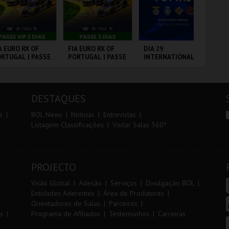
r
i
i
n
o
t
A EURO RX OF
FIA EURO RX OF
DIA 29
7º
RTUGAL | PASSE
PORTUGAL | PASSE
INTERNATIONAL
OE
r
e
P 2 DIAS
3 DIAS
MASTERS FUTSAL
2026 - SPORTING
CP VS PALMA
RCUITO DE
CIRCUITO DE
PORTIMÃO ARENA
FÁ
FUTSAL
OUSADA
LOUSADA
PÓ
DESTAQUES
MAIS INFO
MAIS INFO
MAIS INFO
s
BOL News
Noticias
Entrevistas
Listagem Classificações
Visitar Salas 360º
COMPRAR
COMPRAR
COMPRAR
PROJECTO
Visão Global
Adesão
Serviços
Divulgação BOL
Entidades Aderentes
Área de Produtores
Orientadores de Salas
Parceiros
s
Programa de Afiliados
Testemunhos
Carreiras