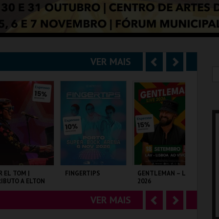
VER MAIS
A
S
n
e
t
g
e
u
r
i
i
n
o
t
R EL TOM |
FINGERTIPS
GENTLEMAN – LIVE
EX
IBUTO A ELTON
2026
EX
r
e
OHN
VER MAIS
A
S
LISEU DE LISBOA
SUPER BOCK ARENA
LAV
MU
n
e