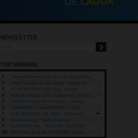
NEWSLETTER
TOP SEMANAL
1
Viagem Medieval em Terra de Santa Maria
2
2026 - Santa Maria da Feira
Visita | Castelo de São Jorge - Castelo de
3
São Jorge
YE AO VIVO EM PORTUGAL - Estádio
4
Algarve
Praia das Rocas 2026 - Castanheira de Pêra
5
Homem-Aranha: Um Novo Dia - Cinemas
6
Cinemax Penafiel
TURANDOT Puccini OPERAFEST 2026 -
REK, O MUSICAL
EXPOSIÇÕES |
PIZZA MAN OEIRAS
PÉR
7
Convento da Cartuxa
LUÍS REPRESAS | 50 ANOS - Coliseu de
EXHIBITIONS 2026
DE 
8
Lisboa
Desassossego - Teatro Camões
9
LUAN SANTANA – REGISTRO HISTÓRICO -
GUSPARK
MUSEU DO ORIENTE.
TAGUSPARK
CAS
10
Estádio da Luz
FESTIVAL CA VILAR DE MOUROS Diário -