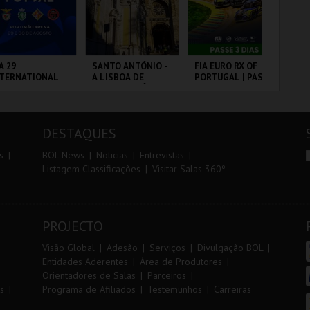
r
i
i
n
o
t
A 29
SANTO ANTÓNIO -
FIA EURO RX OF
10
NTERNATIONAL
A LISBOA DE
PORTUGAL | PASSE
VI
r
e
ASTERS FUTSAL
SANTO ANTÓNIO -
3 DIAS
26 - SL BENFICA
PERCURSO
 FC JIMBEE CAR
RTIMÃO ARENA
ML - SANTO
CIRCUITO DE
SA
ANTÓNIO
LOUSADA
CA
DESTAQUES
MAIS INFO
MAIS INFO
MAIS INFO
s
BOL News
Noticias
Entrevistas
Listagem Classificações
Visitar Salas 360º
COMPRAR
COMPRAR
COMPRAR
PROJECTO
Visão Global
Adesão
Serviços
Divulgação BOL
Entidades Aderentes
Área de Produtores
Orientadores de Salas
Parceiros
s
Programa de Afiliados
Testemunhos
Carreiras