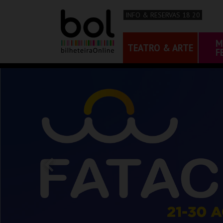
INFO & RESERVAS 18 20
M
TEATRO & ARTE
F