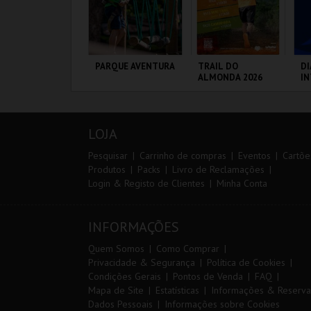
º CONSILCAR
PARQUE AVENTURA
TRAIL DO
DI
EIRAS TRAIL
ALMONDA 2026
I
M
20
VS
ÁBRICA DA
PARQUE
SERRA DE AIRE
PO
ÓLVORA
ORNITOLÓGICO
LOJA
MAIS INFO
MAIS INFO
MAIS INFO
Pesquisar
Carrinho de compras
Eventos
Cartõe
Produtos
Packs
Livro de Reclamações
Login & Registo de Clientes
Minha Conta
INSCREVER
COMPRAR
INSCREVER
INFORMAÇÕES
Quem Somos
Como Comprar
Privacidade & Segurança
Política de Cookies
Condições Gerais
Pontos de Venda
FAQ
Mapa de Site
Estatísticas
Informações & Reserva
Dados Pessoais
Informações sobre Cookies