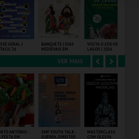
e
u
COMPRAR
COMPRAR
COMPRAR
r
i
i
n
o
t
SSE GERAL |
BANQUETE | DIAS
VISITA O ZOO DE
PR
TACIL"26
MEDIEVAIS EM
LAGOS | 2026
EN
r
e
CASTRO MARIM
2026
VER MAIS
A
S
RQ. FEIRAS E
VILA DE CASTRO
ZOO DE LAGOS
PR
POSIÇÕES
MARIM
n
e
t
g
MAIS INFO
MAIS INFO
MAIS INFO
e
u
COMPRAR
COMPRAR
COMPRAR
r
i
i
n
o
t
NTO ANTÓNIO -
SMF YOUTH TALK -
MASTERCLASS
CO
 FESTA EM
GUERRA, DIREITOS
COM OLESYA
PE