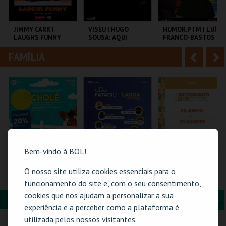
i
n
o
t
JIMMY CARR |
VISEU | HUGO
HUMOR.PTM | LUÍS
LAUGHS FUNNY
SOUSA: AQUI
FRANCO-BASTOS +
r
e
ENTRE NÓS
JOÃO PEDRO
PEREIRA
FAMÍLIA
A
S
COLISEU DE LISBOA
EXPOCENTER VISEU
TEMPO
n
e
t
g
MAIS INFO
MAIS INFO
MAIS INFO
e
u
COMPRAR
COMPRAR
COMPRAR
r
i
i
n
Bem-vindo à BOL!
o
t
O nosso site utiliza cookies essenciais para o
BICHOLÉ
PASSE GERAL |
61ª FEIRA DE
FATACIL"26
ARTESANATO DO
funcionamento do site e, com o seu consentimento,
r
e
ESTORIL
cookies que nos ajudam a personalizar a sua
FORMAÇÃO & EDUCAÇÃO
A
S
BOUTIQUE DA
PARQ. FEIRAS E
FIARTIL
experiência e a perceber como a plataforma é
CULTURA
EXPOSIÇÕES
n
e
utilizada pelos nossos visitantes.