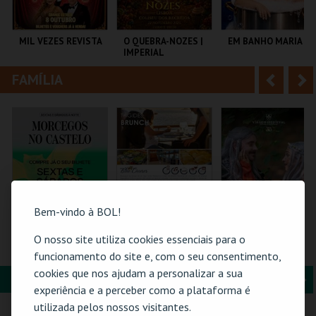
i
n
o
t
MIL VEZES REVISTA
O QUEBRA-NOZES |
EM BANHO MARIA
IMPERIAL
r
e
HERITAGE BALLET |
CLASSIC STAGE
FAMÍLIA
A
S
TEATRO POLITEAMA
COLISEU DE LISBOA
C CULTURAL
ANTÓNIO ALEIXO
n
e
t
g
MAIS INFO
MAIS INFO
MAIS INFO
e
u
COMPRAR
COMPRAR
COMPRAR
r
i
i
n
Bem-vindo à BOL!
o
t
O nosso site utiliza cookies essenciais para o
MORCEGOS NO
BLUE CRUISES -
FLORESTA MÁGICA
CASTELO
TÁGIDES BRUNCH |
funcionamento do site e, com o seu consentimento,
r
e
PASSEIO DE BARCO
cookies que nos ajudam a personalizar a sua
2026
FORMAÇÃO & EDUCAÇÃO
A
S
CASTELO DE SÃO
BLUE CRUISES
SANTA MARIA DA
experiência e a perceber como a plataforma é
JORGE
FEIRA
n
e
utilizada pelos nossos visitantes.