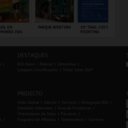
r
i
i
n
o
t
AIL DO
PARQUE AVENTURA
10º TRAIL COSTA
DIA
LMONDA 2026
VICENTINA
IN
r
e
MA
20
CP
RRA DE AIRE
PARQUE
SANTIAGO DO
PO
FU
ORNITOLÓGICO
CACÉM E SINES
DESTAQUES
MAIS INFO
MAIS INFO
MAIS INFO
s
BOL News
Noticias
Entrevistas
Listagem Classificações
Visitar Salas 360º
INSCREVER
COMPRAR
INSCREVER
PROJECTO
Visão Global
Adesão
Serviços
Divulgação BOL
Entidades Aderentes
Área de Produtores
Orientadores de Salas
Parceiros
s
Programa de Afiliados
Testemunhos
Carreiras