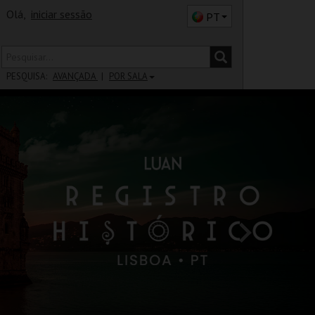
Olá,
iniciar sessão
PT
PESQUISA:
AVANÇADA
POR SALA
DISTRITO
SALA