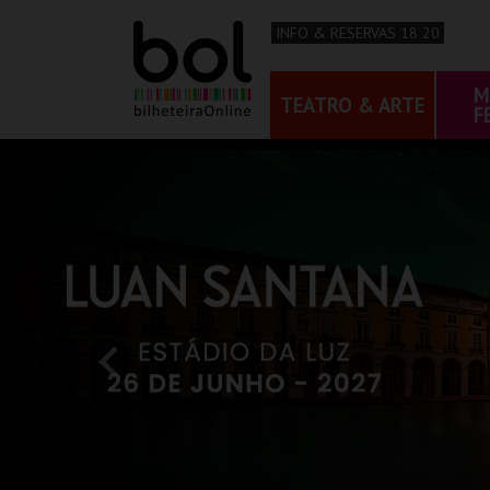
INFO & RESERVAS 18 20
M
TEATRO & ARTE
F