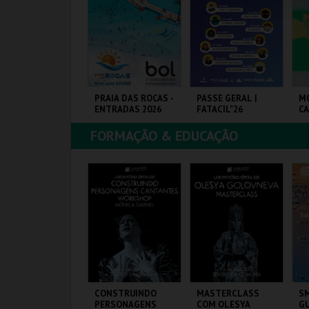
COMPRAR
COMPRAR
COMPRAR
1-AGOSTO |
PRAIA DAS ROCAS -
PASSE GERAL |
M
ATACIL"26
ENTRADAS 2026
FATACIL"26
C
FORMAÇÃO & EDUCAÇÃO
ARQ. FEIRAS E
PRAIA DAS ROCAS
PARQ. FEIRAS E
CA
XPOSIÇÕES
EXPOSIÇÕES
JO
MAIS INFO
MAIS INFO
MAIS INFO
COMPRAR
COMPRAR
COMPRAR
EBATÍVEL – TODO
CONSTRUINDO
MASTERCLASS
SM
 DISCURSO DE
PERSONAGENS
COM OLESYA
GU