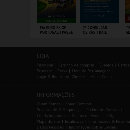
IA 29
FIA EURO RX OF
7º CONSILCAR
TR
NTERNATIONAL
PORTUGAL | PASSE
OEIRAS TRAIL
A
ASTERS FUTSAL
3 DIAS
026 - SL BENFICA
S FC JIMBEE CAR
ORTIMÃO ARENA
CIRCUITO DE
FÁBRICA DA
SE
LOUSADA
PÓLVORA
LOJA
MAIS INFO
MAIS INFO
MAIS INFO
Pesquisar
Carrinho de compras
Eventos
Cartõe
Produtos
Packs
Livro de Reclamações
Login & Registo de Clientes
Minha Conta
COMPRAR
COMPRAR
INSCREVER
INFORMAÇÕES
Quem Somos
Como Comprar
Privacidade & Segurança
Política de Cookies
Condições Gerais
Pontos de Venda
FAQ
Mapa de Site
Estatísticas
Informações & Reserva
Dados Pessoais
Informações sobre Cookies