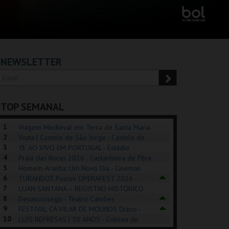
NEWSLETTER
TOP SEMANAL
1
Viagem Medieval em Terra de Santa Maria
2
2026 - Santa Maria da Feira
Visita | Castelo de São Jorge - Castelo de
3
São Jorge
YE AO VIVO EM PORTUGAL - Estádio
4
Algarve
Praia das Rocas 2026 - Castanheira de Pêra
5
Homem-Aranha: Um Novo Dia - Cinemas
6
Cinemax Penafiel
TURANDOT Puccini OPERAFEST 2026 -
REK, O MUSICAL
EXPOSIÇÕES |
PIZZA MAN OEIRAS
PÉR
7
Convento da Cartuxa
LUAN SANTANA – REGISTRO HISTÓRICO -
EXHIBITIONS 2026
DE 
8
Estádio da Luz
Desassossego - Teatro Camões
9
FESTIVAL CA VILAR DE MOUROS Diário -
GUSPARK
MUSEU DO ORIENTE.
TAGUSPARK
CAS
10
Vilar de Mouros
LUÍS REPRESAS | 50 ANOS - Coliseu de