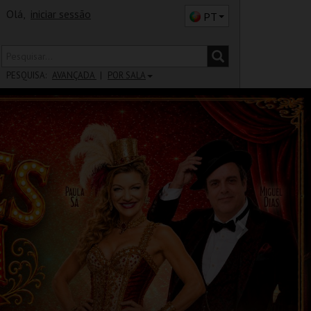
Olá,
iniciar sessão
PT
PESQUISA:
AVANÇADA
POR SALA
DISTRITO
SALA