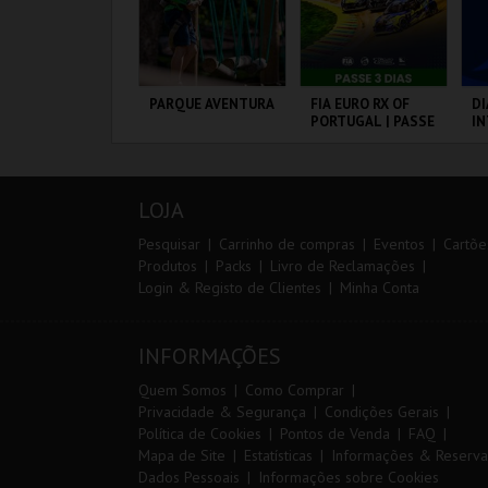
IA 29
PARQUE AVENTURA
FIA EURO RX OF
DI
NTERNATIONAL
PORTUGAL | PASSE
I
ASTERS FUTSAL
3 DIAS
M
026 - SL BENFICA
20
S FC JIMBEE CAR
CP
ORTIMÃO ARENA
PARQUE
CIRCUITO DE
PO
F
ORNITOLÓGICO
LOUSADA
LOJA
MAIS INFO
MAIS INFO
MAIS INFO
Pesquisar
Carrinho de compras
Eventos
Cartõe
Produtos
Packs
Livro de Reclamações
Login & Registo de Clientes
Minha Conta
COMPRAR
COMPRAR
COMPRAR
INFORMAÇÕES
Quem Somos
Como Comprar
Privacidade & Segurança
Condições Gerais
Política de Cookies
Pontos de Venda
FAQ
Mapa de Site
Estatísticas
Informações & Reserva
Dados Pessoais
Informações sobre Cookies