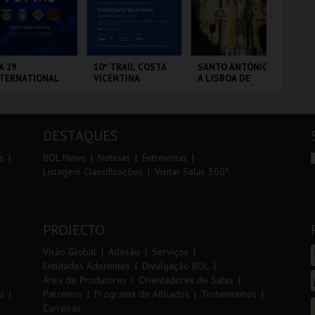
r
i
i
n
o
t
A 29
10º TRAIL COSTA
SANTO ANTÓNIO -
TR
NTERNATIONAL
VICENTINA
A LISBOA DE
AL
r
e
ASTERS FUTSAL
SANTO ANTÓNIO -
26 - SPORTING
PERCURSO
 VS PALMA
RTIMÃO ARENA
SANTIAGO DO
ML - SANTO
SE
UTSAL
CACÉM E SINES
ANTÓNIO
DESTAQUES
MAIS INFO
MAIS INFO
MAIS INFO
s
BOL News
Noticias
Entrevistas
Listagem Classificações
Visitar Salas 360º
COMPRAR
INSCREVER
COMPRAR
PROJECTO
Visão Global
Adesão
Serviços
Entidades Aderentes
Divulgação BOL
Área de Produtores
Orientadores de Salas
s
Parceiros
Programa de Afiliados
Testemunhos
Carreiras