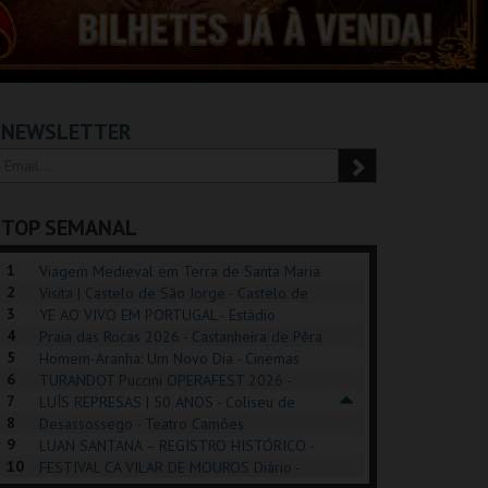
NEWSLETTER
TOP SEMANAL
1
Viagem Medieval em Terra de Santa Maria
2
2026 - Santa Maria da Feira
Visita | Castelo de São Jorge - Castelo de
3
São Jorge
YE AO VIVO EM PORTUGAL - Estádio
4
Algarve
Praia das Rocas 2026 - Castanheira de Pêra
5
Homem-Aranha: Um Novo Dia - Cinemas
6
Cinemax Penafiel
TURANDOT Puccini OPERAFEST 2026 -
POSIÇÕES |
SHREK, O MUSICAL
PIZZA MAN OEIRAS
PÉR
7
Convento da Cartuxa
LUÍS REPRESAS | 50 ANOS - Coliseu de
HIBITIONS 2026
DE 
8
Lisboa
Desassossego - Teatro Camões
9
LUAN SANTANA – REGISTRO HISTÓRICO -
SEU DO ORIENTE.
TAGUSPARK
TAGUSPARK
CAS
10
Estádio da Luz
FESTIVAL CA VILAR DE MOUROS Diário -