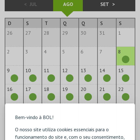
<
JUL
AGO
SET
>
D
S
T
Q
Q
S
S
26
27
28
29
30
31
1
2
3
4
5
6
7
8
9
10
11
12
13
14
15
16
17
18
19
20
21
22
23
24
25
26
27
28
29
Bem-vindo à BOL!
30
31
1
2
3
4
5
O nosso site utiliza cookies essenciais para o
funcionamento do site e, com o seu consentimento,