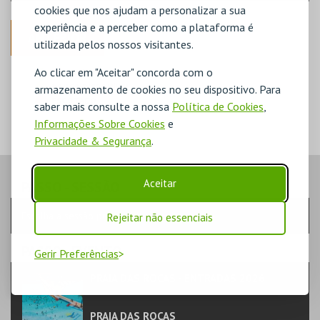
cookies que nos ajudam a personalizar a sua
experiência e a perceber como a plataforma é
ANTERIOR
utilizada pelos nossos visitantes.
Ao clicar em "Aceitar" concorda com o
DISPONÍVEL
POUCO DISPONÍVEL
armazenamento de cookies no seu dispositivo. Para
ESGOTADO
saber mais consulte a nossa
Política de Cookies
,
Informações Sobre Cookies
e
Privacidade & Segurança
.
Aceitar
PASSO
- SESSÃO
Escolha a sessão pretendida
Rejeitar não essenciais
PASSO
- EVENTO
Gerir Preferências
PRAIA DAS ROCAS - ENTRADAS 2026
FAMÍLIA | PARQUES AQUÁTICOS
PRAIA DAS ROCAS