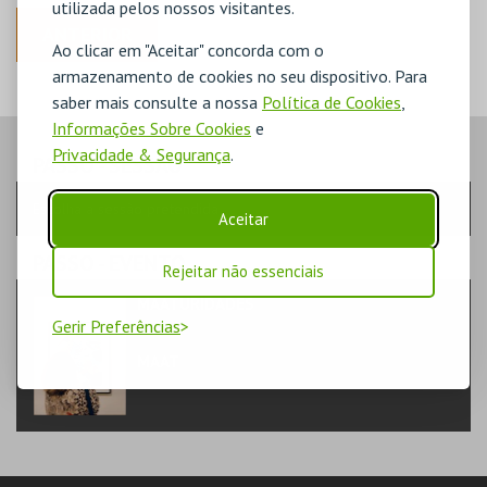
utilizada pelos nossos visitantes.
ANTERIOR
Ao clicar em "Aceitar" concorda com o
armazenamento de cookies no seu dispositivo. Para
saber mais consulte a nossa
Política de Cookies
,
Informações Sobre Cookies
e
Privacidade & Segurança
.
PASSO
- SESSÃO
Escolha a sessão pretendida
Aceitar
PASSO
- EVENTO
Rejeitar não essenciais
MAATURIDADES
TEATRO & ARTE | EVENTOS
Gerir Preferências
MAAT
GALLERY