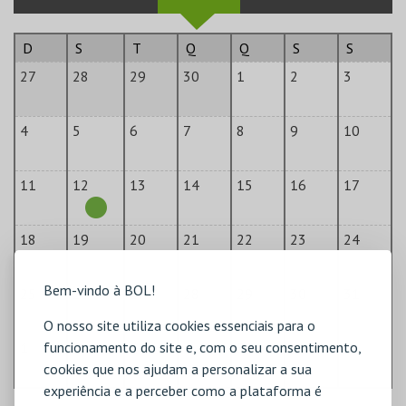
D
S
T
Q
Q
S
S
27
28
29
30
1
2
3
4
5
6
7
8
9
10
11
12
13
14
15
16
17
18
19
20
21
22
23
24
Bem-vindo à BOL!
25
26
27
28
29
30
31
O nosso site utiliza cookies essenciais para o
funcionamento do site e, com o seu consentimento,
1
2
3
4
5
6
7
cookies que nos ajudam a personalizar a sua
experiência e a perceber como a plataforma é