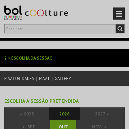
Olá,
iniciar sessão
PT
0
CARRINHO
2
»
ESCOLHA DA SESSÃO
EVENTOS
MAATURIDADES
|
MAAT
|
GALLERY
CARTÕES
PRODUTOS
ESCOLHA A SESSÃO PRETENDIDA
«
2025
2026
2027
»
<
SET
OUT
NOV
>