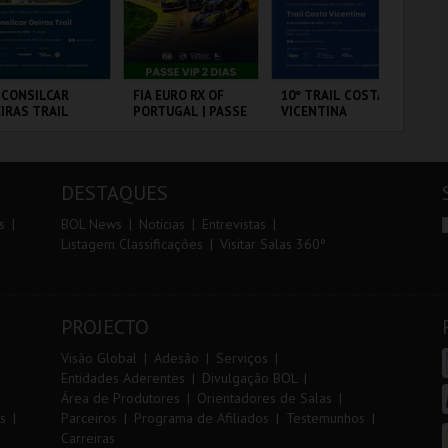
r
i
i
n
o
t
 CONSILCAR
FIA EURO RX OF
10º TRAIL COSTA
DIA
IRAS TRAIL
PORTUGAL | PASSE
VICENTINA
IN
r
e
VIP 2 DIAS
MA
20
CP
BRICA DA
CIRCUITO DE
SANTIAGO DO
PO
FU
LVORA
LOUSADA
CACÉM E SINES
DESTAQUES
MAIS INFO
MAIS INFO
MAIS INFO
s
BOL News
Noticias
Entrevistas
Listagem Classificações
Visitar Salas 360º
INSCREVER
COMPRAR
INSCREVER
PROJECTO
Visão Global
Adesão
Serviços
Entidades Aderentes
Divulgação BOL
Área de Produtores
Orientadores de Salas
s
Parceiros
Programa de Afiliados
Testemunhos
Carreiras