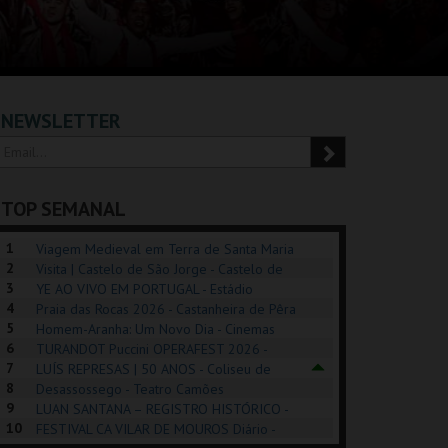
NEWSLETTER
TOP SEMANAL
1
Viagem Medieval em Terra de Santa Maria
2
2026 - Santa Maria da Feira
Visita | Castelo de São Jorge - Castelo de
3
São Jorge
YE AO VIVO EM PORTUGAL - Estádio
4
Algarve
Praia das Rocas 2026 - Castanheira de Pêra
5
Homem-Aranha: Um Novo Dia - Cinemas
6
Cinemax Penafiel
TURANDOT Puccini OPERAFEST 2026 -
POSIÇÕES |
SHREK, O MUSICAL
PIZZA MAN OEIRAS
PÉR
7
Convento da Cartuxa
LUÍS REPRESAS | 50 ANOS - Coliseu de
HIBITIONS 2026
DE 
8
Lisboa
Desassossego - Teatro Camões
9
LUAN SANTANA – REGISTRO HISTÓRICO -
SEU DO ORIENTE.
TAGUSPARK
TAGUSPARK
CAS
10
Estádio da Luz
FESTIVAL CA VILAR DE MOUROS Diário -