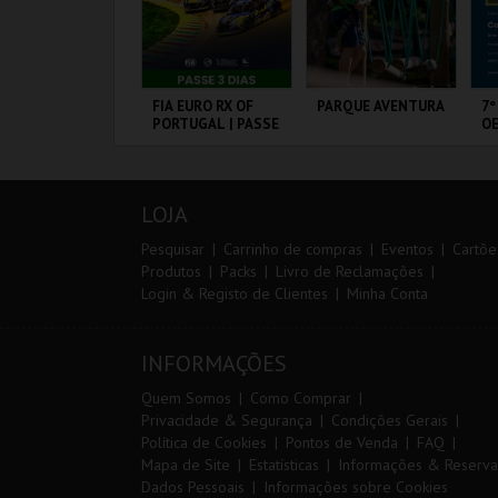
IA 29
FIA EURO RX OF
PARQUE AVENTURA
7º
NTERNATIONAL
PORTUGAL | PASSE
OE
ASTERS FUTSAL
3 DIAS
026 - SL BENFICA
S FC JIMBEE CAR
ORTIMÃO ARENA
CIRCUITO DE
PARQUE
FÁ
LOUSADA
ORNITOLÓGICO
PÓ
LOJA
MAIS INFO
MAIS INFO
MAIS INFO
Pesquisar
Carrinho de compras
Eventos
Cartõe
Produtos
Packs
Livro de Reclamações
Login & Registo de Clientes
Minha Conta
COMPRAR
COMPRAR
COMPRAR
INFORMAÇÕES
Quem Somos
Como Comprar
Privacidade & Segurança
Condições Gerais
Política de Cookies
Pontos de Venda
FAQ
Mapa de Site
Estatísticas
Informações & Reserva
Dados Pessoais
Informações sobre Cookies