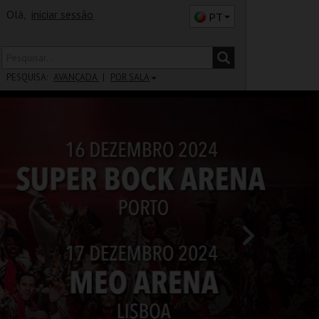
Olá,
iniciar sessão
PT
PESQUISA:
AVANÇADA
POR SALA
DISTRITO
SALA