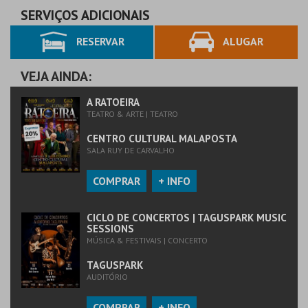
SERVIÇOS ADICIONAIS
RESERVAR
ALUGAR
VEJA AINDA:
A RATOEIRA
TEATRO & ARTE | TEATRO
CENTRO CULTURAL MALAPOSTA
SALA RUY DE CARVALHO
COMPRAR
+ INFO
CICLO DE CONCERTOS | TAGUSPARK MUSIC
SESSIONS
MÚSICA & FESTIVAIS | CONCERTO
TAGUSPARK
AUDITÓRIO
COMPRAR
+ INFO