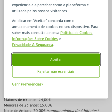
experiência e a perceber como a plataforma é
Técnicos de Palco: Fábio Bernardo, João Duarte, José Teles
e Taylor Soares
utilizada pelos nossos visitantes.
Técnicos de Guarda Roupa: Sofia Lima, Afonso Judicibus,
Ao clicar em "Aceitar" concorda com o
Carolina Almeida e Beatriz Ferreira
armazenamento de cookies no seu dispositivo. Para
Comunicação: Carla Matadinho e Vera Claro
saber mais consulte a nossa
Política de Cookies
,
Assessoria de Imprensa: Teresa de Oliveira Martins
Cartaz, Criativo e Voz Off: Pedro Matias Maria
Informações Sobre Cookies
e
Fotógrafo: José Correia
Privacidade & Segurança
.
Designer Gráfico: Vasco Lopes
Gestão de Redes Sociais: Pedro Cabacinha
Aceitar
Equipa de Vendas: André Susano, Bárbara do Carmo e Cristina
Marques
Rejeitar não essenciais
CONTACTOS PARA RESERVAS
938 339 851 |
bilheteiramalaposta@yellowstarcompany.com
Gerir Preferências
PREÇOS
Geral: 30,00€
Maiores de 65 anos: 24,00€
Menores de 23 anos: 15,00€
Noite de Amigos: 20,00€
(compra mínima de 4 bilhetes)