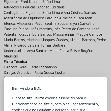
Figurinos: Fred Klaus e Sofia Lima
Adereços e Perucas: Afonso Judicibus
Confeção de Figurinos: Sofia Lima e Ana Cristina Santos
Assistência de Figurinos: Carolina Almeida e Lara Jean
Elenco: Alexandra Pato, Beatriz Souza, Bryan Carvalho,
Carolina Puntel, Inês Martins, Inês Pedro de Campos, José
Valente, Kkappa, Luís Santos Mascarenhas, Maggie Campos,
Maria Barros, Mariana Marques Guedes, Miguel Barroso, Pedro
Alma, Ricardo de Sá e Tomás Bárbara
Understudies: Anya Santos, Maria Costa Reis e Rogério
Maurício
Ficha Técnica
Diretora Geral: Carla Matadinho
Direção Artística: Paulo Sousa Costa
Produção Executiva: Ricardo Dias
Produção: Carlota González
Bem-vindo à BOL!
Direção Técnica e Desenho de Luz: João Almeida
Técnicos de Luz: Fayaz Khedri, Matilde Pereira e Rui
O nosso site utiliza cookies essenciais para o
Lavadinho
funcionamento do site e, com o seu consentimento,
Técnicos de Som: Caio Jesus, Fernando Lopes, Fred Castro e
cookies que nos ajudam a personalizar a sua
Nélson Boavida