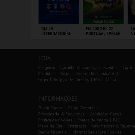
0º TRAIL COSTA
DIA 29
FIA EURO RX OF
SA
ICENTINA
INTERNATIONAL
PORTUGAL | PASSE
A 
MASTERS FUTSAL
3 DIAS
SA
2026 - SPORTING
P
CP VS PALMA
ANTIAGO DO
PORTIMÃO ARENA
CIRCUITO DE
ML
FUTSAL
ACÉM E SINES
LOUSADA
A
LOJA
MAIS INFO
MAIS INFO
MAIS INFO
Pesquisar
Carrinho de compras
Eventos
Cartõe
Produtos
Packs
Livro de Reclamações
Login & Registo de Clientes
Minha Conta
INSCREVER
COMPRAR
COMPRAR
INFORMAÇÕES
Quem Somos
Como Comprar
Privacidade & Segurança
Condições Gerais
Política de Cookies
Pontos de Venda
FAQ
Mapa de Site
Estatísticas
Informações & Reserva
Dados Pessoais
Informações sobre Cookies