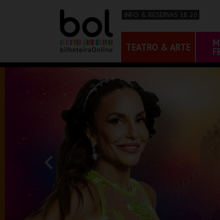
INFO & RESERVAS 18 20
M
TEATRO & ARTE
F