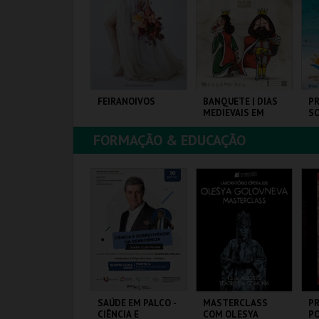
COMPRAR
COMPRAR
COMPRAR
 BATALHA DO K-
FEIRANOIVOS
BANQUETE | DIAS
PR
OP EM CONCERTO
MEDIEVAIS EM
S
TRIBUTO) | PÓVOA
CASTRO MARIM
E VARZIM
2026
FORMAÇÃO & EDUCAÇÃO
ÓVOA ARENA.
EUROPARQUE
VILA DE CASTRO
PR
MARIM
MAIS INFO
MAIS INFO
MAIS INFO
COMPRAR
COMPRAR
COMPRAR
ALAVRAS
SAÚDE EM PALCO -
MASTERCLASS
P
NDARILHAS 2026
CIÊNCIA E
COM OLESYA
P