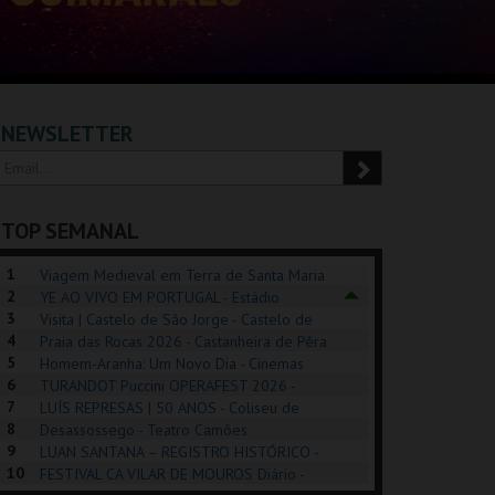
NEWSLETTER
TOP SEMANAL
1
Viagem Medieval em Terra de Santa Maria
2
2026 - Santa Maria da Feira
YE AO VIVO EM PORTUGAL - Estádio
3
Algarve
Visita | Castelo de São Jorge - Castelo de
4
São Jorge
Praia das Rocas 2026 - Castanheira de Pêra
5
Homem-Aranha: Um Novo Dia - Cinemas
6
Cinemax Penafiel
TURANDOT Puccini OPERAFEST 2026 -
POSIÇÕES |
SHREK, O MUSICAL
PÉROLA – MELHOR
7
Convento da Cartuxa
LUÍS REPRESAS | 50 ANOS - Coliseu de
HIBITIONS 2026
DE MIM
8
Lisboa
Desassossego - Teatro Camões
9
LUAN SANTANA – REGISTRO HISTÓRICO -
SEU DO ORIENTE.
TAGUSPARK
CASINO ESTORIL
TAG
10
Estádio da Luz
FESTIVAL CA VILAR DE MOUROS Diário -