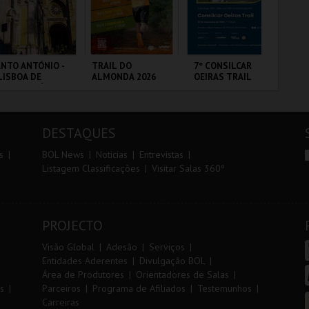
r
i
i
n
o
t
NTO ANTÓNIO -
TRAIL DO
7º CONSILCAR
PA
LISBOA DE
ALMONDA 2026
OEIRAS TRAIL
r
e
NTO ANTÓNIO -
ERCURSO
 - SANTO
SERRA DE AIRE
FÁBRICA DA
PA
NTÓNIO
PÓLVORA
OR
DESTAQUES
MAIS INFO
MAIS INFO
MAIS INFO
s
BOL News
Noticias
Entrevistas
Listagem Classificações
Visitar Salas 360º
COMPRAR
INSCREVER
INSCREVER
PROJECTO
Visão Global
Adesão
Serviços
Entidades Aderentes
Divulgação BOL
Área de Produtores
Orientadores de Salas
s
Parceiros
Programa de Afiliados
Testemunhos
Carreiras